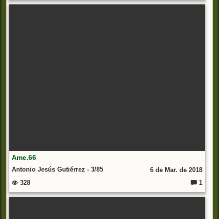
o
m
e
nt
ar
io
s:
Ame.66
Antonio Jesús Gutiérrez - 3/85
6 de Mar. de 2018
328
1
C
o
m
e
nt
ar