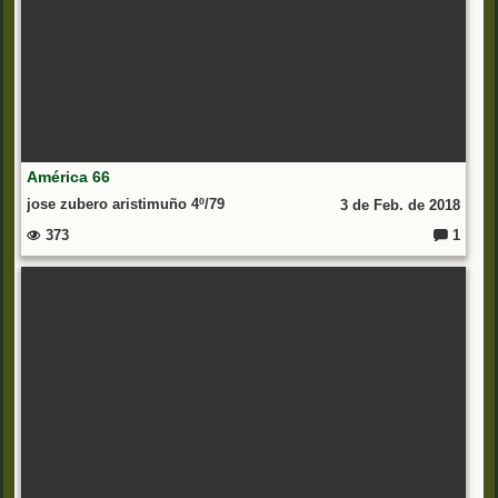
América 66
jose zubero aristimuño 4º/79
3 de Feb. de 2018
373
1
C
o
m
e
nt
ar
io
s: