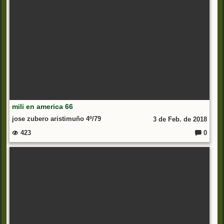
mili en america 66
jose zubero aristimuño 4º/79
3 de Feb. de 2018
423
0
C
o
m
e
nt
ar
io
s: