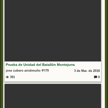
io
s:
Prueba de Unidad del Batallón Montejurra
jose zubero aristimuño 4º/79
3 de Mar. de 2018
391
0
C
o
m
e
nt
ar
io
s: