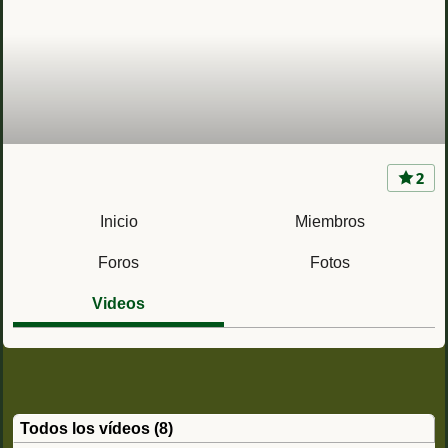
2
Acuartelamiento Aizoain (Navarra) Regimiento
de Cazadores de Montaña América 66
Inicio
Miembros
Foros
Fotos
Videos
Todos los vídeos (8)