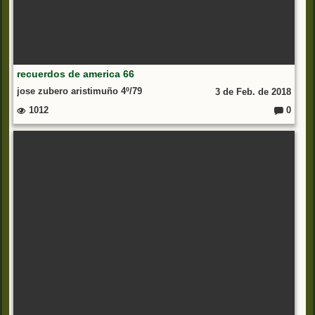
recuerdos de america 66
jose zubero aristimuño 4º/79
3 de Feb. de 2018
1012
0
C
o
m
e
nt
ar
io
s: