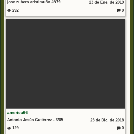
jose zubero aristimuño 4º/79
23 de Ene. de 2019
292
0
C
o
m
e
nt
ar
io
s:
america66
Antonio Jesús Gutiérrez - 3/85
23 de Dic. de 2018
129
0
C