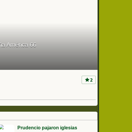
ña América 66
2
Prudencio pajaron iglesias