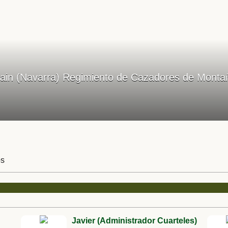
oain (Navarra) Regimiento de Cazadores de Monta
os
Javier (Administrador Cuarteles)