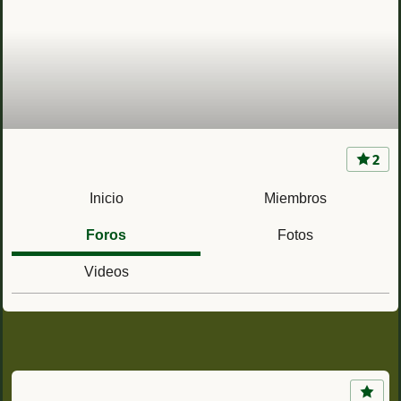
2
Acuartelamiento Aizoain (Navarra) Regimiento
de Cazadores de Montaña América 66
Inicio
Miembros
Foros
Fotos
Videos