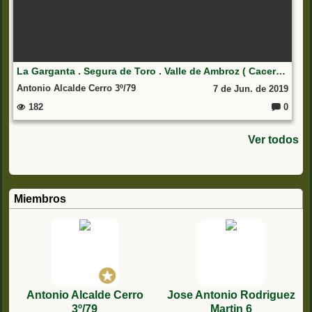
La Garganta . Segura de Toro . Valle de Ambroz ( Caceres )
Antonio Alcalde Cerro 3º/79
7 de Jun. de 2019
182
0
C
o
m
Ver todos
e
nt
ar
io
s:
Miembros
Antonio Alcalde Cerro
Jose Antonio Rodriguez
3º/79
Martin 6