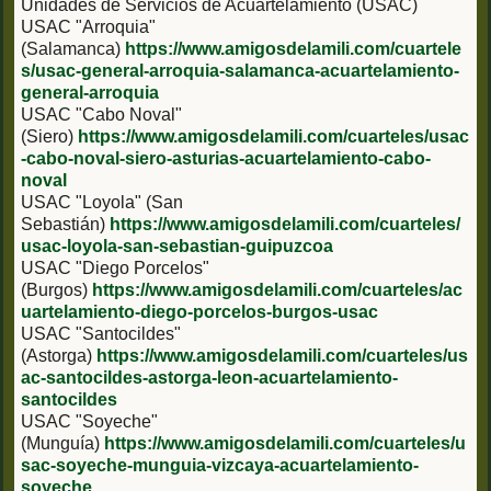
Unidades de Servicios de Acuartelamiento (USAC)
USAC "Arroquia"
(Salamanca)
https://www.amigosdelamili.com/cuartele
s/usac-general-arroquia-salamanca-acuartelamiento-
general-arroquia
USAC "Cabo Noval"
(Siero)
https://www.amigosdelamili.com/cuarteles/usac
-cabo-noval-siero-asturias-acuartelamiento-cabo-
noval
USAC "Loyola" (San
Sebastián)
https://www.amigosdelamili.com/cuarteles/
usac-loyola-san-sebastian-guipuzcoa
USAC "Diego Porcelos"
(Burgos)
https://www.amigosdelamili.com/cuarteles/ac
uartelamiento-diego-porcelos-burgos-usac
USAC "Santocildes"
(Astorga)
https://www.amigosdelamili.com/cuarteles/us
ac-santocildes-astorga-leon-acuartelamiento-
santocildes
USAC "Soyeche"
(Munguía)
https://www.amigosdelamili.com/cuarteles/u
sac-soyeche-munguia-vizcaya-acuartelamiento-
soyeche