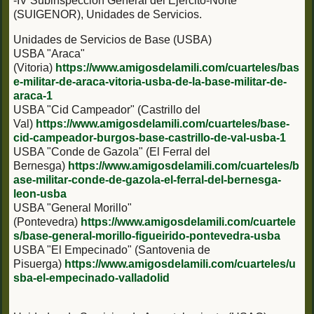
-IV Subinspección General del Ejército-Norte
(SUIGENOR), Unidades de Servicios.
Unidades de Servicios de Base (USBA)
USBA "Araca"
(Vitoria)
https://www.amigosdelamili.com/cuarteles/bas
e-militar-de-araca-vitoria-usba-de-la-base-militar-de-
araca-1
USBA "Cid Campeador" (Castrillo del
Val)
https://www.amigosdelamili.com/cuarteles/base-
cid-campeador-burgos-base-castrillo-de-val-usba-1
USBA "Conde de Gazola" (El Ferral del
Bernesga)
https://www.amigosdelamili.com/cuarteles/b
ase-militar-conde-de-gazola-el-ferral-del-bernesga-
leon-usba
USBA "General Morillo"
(Pontevedra)
https://www.amigosdelamili.com/cuartele
s/base-general-morillo-figueirido-pontevedra-usba
USBA "El Empecinado" (Santovenia de
Pisuerga)
https://www.amigosdelamili.com/cuarteles/u
sba-el-empecinado-valladolid