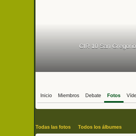
CIR 10 San Gregorio 
Inicio
Miembros
Debate
Fotos
Víd
Todas las fotos
Todos los álbumes