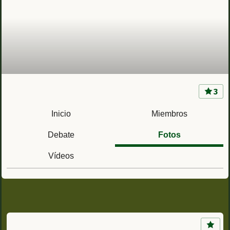
3
CIR 10 San Gregorio (Zaragoza) Centro de
instrucción de reclutas Nº10
Inicio
Miembros
Debate
Fotos
Vídeos