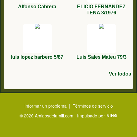
Alfonso Cabrera
ELICIO FERNANDEZ
TENA 3/1976
luis lopez barbero 5/87
Luis Sales Mateu 79/3
Ver todos
Pedro Taravillo Marimon
JOSE ANTONIO LOPEZ
Ricardo sepulcre
Marcos Martín Martos
Juan A. Rusillo 2/87
EMILIO MORENO
Informar un problema
|
Términos de servicio
gonzalez 74/4º
PEREZ 2°86
R/84
PASCUAL. Reemplazo de
1970, 4º llamamiento
© 2026 Amigosdelamili.com
Impulsado por