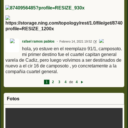
https://storage.ning.com/topology/rest/1.0/file/get/87409
profile=RESIZE_1200x
rafael ramos pablos
Febrero 14, 2021 19:52
hola, yo estuve en el reemplazo 91/1, camposoto.
mi primer destino fue el cuartel capitan general
varela de Cadiz, pero luego volvimos a ser destinados de
nuevo a el cir 16 de camposoto , yo concretamente a la
compañia cuartel general.
1
2
3
4
de
4
Si
g
ui
e
Fotos
nt
e