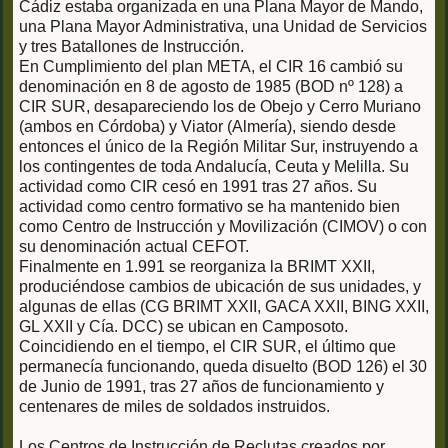
Cádiz estaba organizada en una Plana Mayor de Mando,
una Plana Mayor Administrativa, una Unidad de Servicios
y tres Batallones de Instrucción.
En Cumplimiento del plan META, el CIR 16 cambió su
denominación en 8 de agosto de 1985 (BOD nº 128) a
CIR SUR, desapareciendo los de Obejo y Cerro Muriano
(ambos en Córdoba) y Viator (Almería), siendo desde
entonces el único de la Región Militar Sur, instruyendo a
los contingentes de toda Andalucía, Ceuta y Melilla. Su
actividad como CIR cesó en 1991 tras 27 años. Su
actividad como centro formativo se ha mantenido bien
como Centro de Instrucción y Movilización (CIMOV) o con
su denominación actual CEFOT.
Finalmente en 1.991 se reorganiza la BRIMT XXII,
produciéndose cambios de ubicación de sus unidades, y
algunas de ellas (CG BRIMT XXII, GACA XXII, BING XXII,
GL XXII y Cía. DCC) se ubican en Camposoto.
Coincidiendo en el tiempo, el CIR SUR, el último que
permanecía funcionando, queda disuelto (BOD 126) el 30
de Junio de 1991, tras 27 años de funcionamiento y
centenares de miles de soldados instruidos.
Los Centros de Instrucción de Reclutas creados por