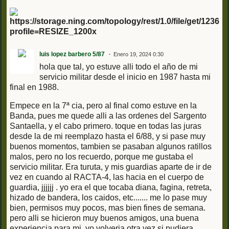
https://storage.ning.com/topology/rest/1.0/file/get/1236
profile=RESIZE_1200x
luis lopez barbero 5/87
Enero 19, 2024 0:30
hola que tal, yo estuve alli todo el año de mi
servicio militar desde el inicio en 1987 hasta mi
final en 1988.
Empece en la 7ª cia, pero al final como estuve en la
Banda, pues me quede alli a las ordenes del Sargento
Santaella, y el cabo primero. toque en todas las juras
desde la de mi reemplazo hasta el 6/88, y si pase muy
buenos momentos, tambien se pasaban algunos ratillos
malos, pero no los recuerdo, porque me gustaba el
servicio militar. Era turuta, y mis guardias aparte de ir de
vez en cuando al RACTA-4, las hacia en el cuerpo de
guardia, jjjjjj . yo era el que tocaba diana, fagina, retreta,
hizado de bandera, los caidos, etc....... me lo pase muy
bien, permisos muy pocos, mas bien fines de semana.
pero alli se hicieron muy buenos amigos, una buena
experiencia para mi, yo volveria otra vez si pudiera.