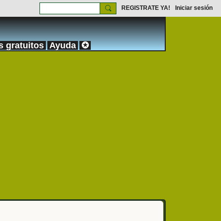
REGISTRATE YA!
Iniciar sesión
s gratuitos
Ayuda
✪