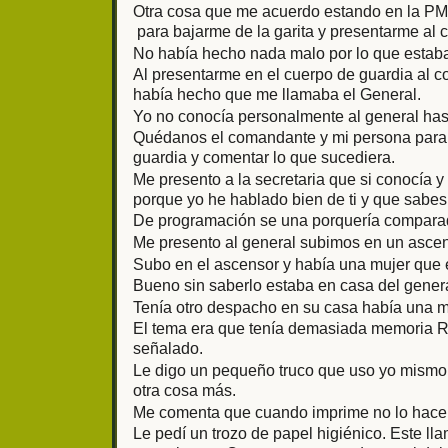
Otra cosa que me acuerdo estando en la PM
para bajarme de la garita y presentarme al 
No había hecho nada malo por lo que estaba
Al presentarme en el cuerpo de guardia al 
había hecho que me llamaba el General.
Yo no conocía personalmente al general hast
Quédanos el comandante y mi persona para 
guardia y comentar lo que sucediera.
Me presento a la secretaria que si conocía y
porque yo he hablado bien de ti y que sabe
De programación se una porquería comparad
Me presento al general subimos en un ascen
Subo en el ascensor y había una mujer que e
Bueno sin saberlo estaba en casa del genera
Tenía otro despacho en su casa había una me
El tema era que tenía demasiada memoria R
señalado.
Le digo un pequeño truco que uso yo mism
otra cosa más.
Me comenta que cuando imprime no lo hace c
Le pedí un trozo de papel higiénico. Este ll