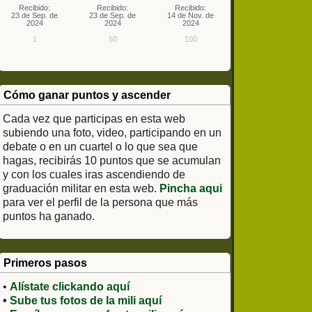
Recibido:
Recibido:
Recibido:
23 de Sep. de
23 de Sep. de
14 de Nov. de
2024
2024
2024
1
50
100
Cómo ganar puntos y ascender
Cada vez que participas en esta web
subiendo una foto, video, participando en un
debate o en un cuartel o lo que sea que
hagas, recibirás 10 puntos que se acumulan
y con los cuales iras ascendiendo de
graduación militar en esta web.
Pincha aqui
para ver el perfil de la persona que más
puntos ha ganado.
Primeros pasos
•
Alístate clickando aquí
•
Sube tus fotos de la mili aquí