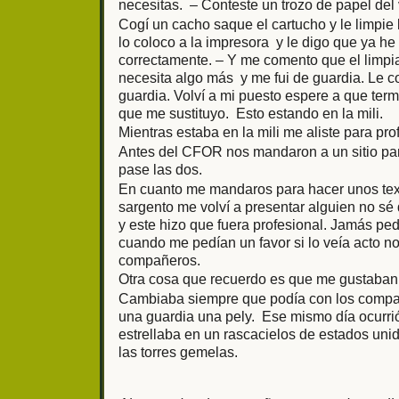
necesitas. – Conteste un trozo de papel del 
Cogí un cacho saque el cartucho y le limpie 
lo coloco a la impresora y le digo que ya h
correctamente. – Y me comento que el limpiab
necesita algo más y me fui de guardia. Le 
guardia. Volví a mi puesto espere a que ter
que me sustituyo. Esto estando en la mili.
Mientras estaba en la mili me aliste para pro
Antes del CFOR nos mandaron a un sitio par
pase las dos.
En cuanto me mandaros para hacer unos tex 
sargento me volví a presentar alguien no sé q
y este hizo que fuera profesional. Jamás ped
cuando me pedían un favor si lo veía acto n
compañeros.
Otra cosa que recuerdo es que me gustaban 
Cambiaba siempre que podía con los compañ
una guardia una pely. Ese mismo día ocurrió 
estrellaba en un rascacielos de estados uni
las torres gemelas.