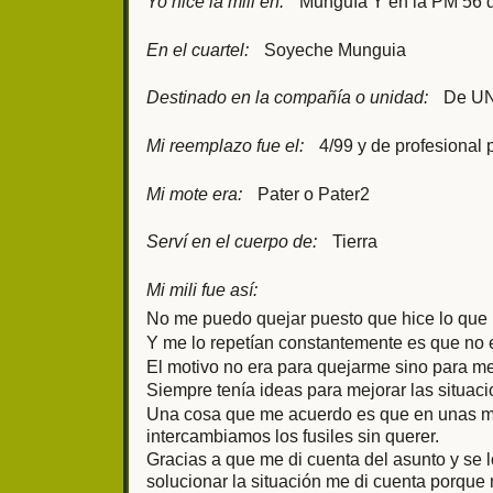
Yo hice la mili en:
Munguía Y en la PM 56 
En el cuartel:
Soyeche Munguia
Destinado en la compañía o unidad:
De UN
Mi reemplazo fue el:
4/99 y de profesional
Mi mote era:
Pater o Pater2
Serví en el cuerpo de:
Tierra
Mi mili fue así:
No me puedo quejar puesto que hice lo qu
Y me lo repetían constantemente es que no e
El motivo no era para quejarme sino para me
Siempre tenía ideas para mejorar las situaci
Una cosa que me acuerdo es que en unas m
intercambiamos los fusiles sin querer.
Gracias a que me di cuenta del asunto y se 
solucionar la situación me di cuenta porque