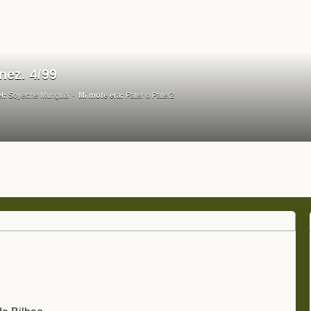
nez. 4/99
l:
Soyeche Munguia
Mi mote era:
Pater o Pater2