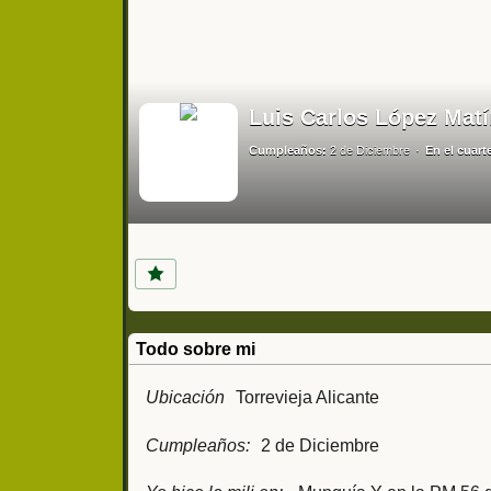
Luis Carlos López Matí
Cumpleaños:
2 de Diciembre
En el cuarte
Todo sobre mi
Ubicación
Torrevieja Alicante
Cumpleaños:
2 de Diciembre