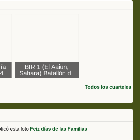
ría
BIR 1 (El Aaiun,
 45
Sahara) Batallón de
Instrucción de
) y
Reclutas nº1
Todos los cuarteles
ía)
licó esta foto
Feiz días de las Familias