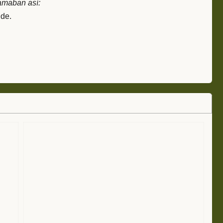
amaban así:
de.