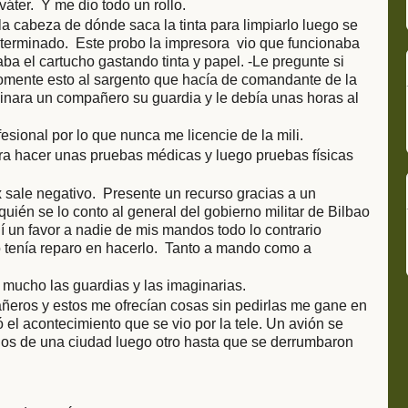
váter. Y me dio todo un rollo.
la cabeza de dónde saca la tinta para limpiarlo luego se
e terminado. Este probo la impresora vio que funcionaba
a el cartucho gastando tinta y papel. -Le pregunte si
comente esto al sargento que hacía de comandante de la
minara un compañero su guardia y le debía unas horas al
fesional por lo que nunca me licencie de la mili.
a hacer unas pruebas médicas y luego pruebas físicas
sale negativo. Presente un recurso gracias a un
uién se lo conto al general del gobierno militar de Bilbao
í un favor a nadie de mis mandos todo lo contrario
o tenía reparo en hacerlo. Tanto a mando como a
mucho las guardias y las imaginarias.
eros y estos me ofrecían cosas sin pedirlas me gane en
el acontecimiento que se vio por la tele. Un avión se
dos de una ciudad luego otro hasta que se derrumbaron