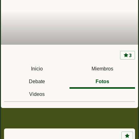
3
CIR 3 Santa Ana (Cáceres) Centro de
Instrucción de Reclutas nº 3
Inicio
Miembros
Debate
Fotos
Videos