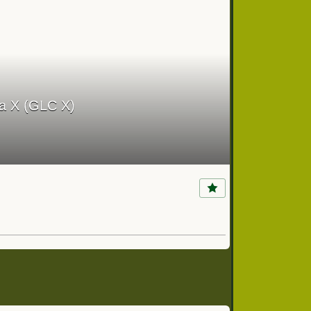
ía X (GLC X)