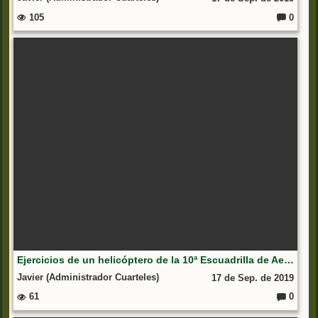
105
0
C
o
m
e
nt
ar
io
s:
Ejercicios de un helicóptero de la 10ª Escuadrilla de Aeronaves
Javier (Administrador Cuarteles)
17 de Sep. de 2019
61
0
C
o