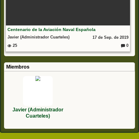
Centenario de la Aviación Naval Española
Javier (Administrador Cuarteles)
17 de Sep. de 2019
25
0
C
o
m
e
nt
Miembros
ar
io
s:
Javier (Administrador
Cuarteles)