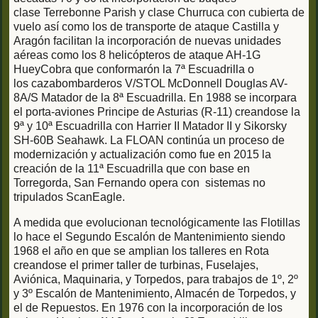
clase Terrebonne Parish y clase Churruca con cubierta de
vuelo así como los de transporte de ataque Castilla y
Aragón facilitan la incorporación de nuevas unidades
aéreas como los 8 helicópteros de ataque AH-1G
HueyCobra que conformarón la 7ª Escuadrilla o
los cazabombarderos V/STOL McDonnell Douglas AV-
8A/S Matador de la 8ª Escuadrilla. En 1988 se incorpara
el porta-aviones Principe de Asturias (R-11) creandose la
9ª y 10ª Escuadrilla con Harrier II Matador II y Sikorsky
SH-60B Seahawk. La FLOAN continúa un proceso de
modernización y actualización como fue en 2015 la
creación de la 11ª Escuadrilla que con base en
Torregorda, San Fernando opera con sistemas no
tripulados ScanEagle.
A medida que evolucionan tecnológicamente las Flotillas
lo hace el Segundo Escalón de Mantenimiento siendo
1968 el año en que se amplian los talleres en Rota
creandose el primer taller de turbinas, Fuselajes,
Aviónica, Maquinaria, y Torpedos, para trabajos de 1º, 2º
y 3º Escalón de Mantenimiento, Almacén de Torpedos, y
el de Repuestos. En 1976 con la incorporación de los