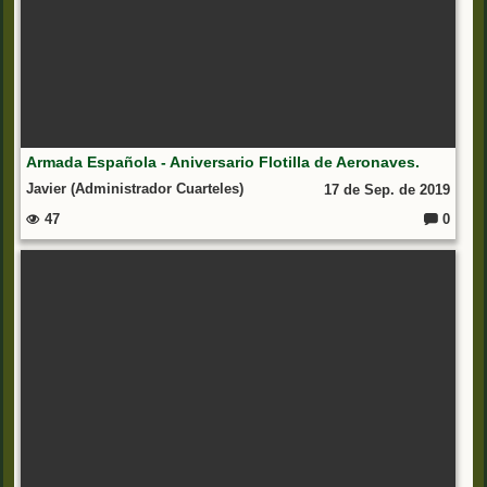
Armada Española - Aniversario Flotilla de Aeronaves.
Javier (Administrador Cuarteles)
17 de Sep. de 2019
47
0
C
o
m
e
nt
ar
io
s: