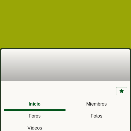
Flotilla de Aeronaves (Base Naval de Rota,
Cádiz)
Inicio
Miembros
Foros
Fotos
Vídeos