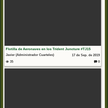
Flotilla de Aeronaves en los Trident Juncture #TJ15
Javier (Administrador Cuarteles)
17 de Sep. de 2019
35
0
C
o
m
e
nt
ar
io
s: