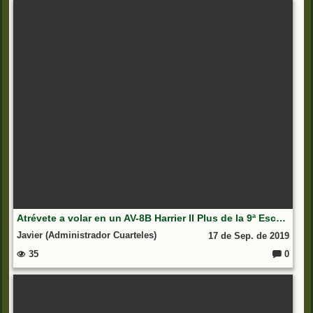
m
e
nt
ar
io
s:
Atrévete a volar en un AV-8B Harrier II Plus de la 9ª Escuadrilla Aeronaves de la Armada
Javier (Administrador Cuarteles)
17 de Sep. de 2019
35
0
C
o
m
e
nt
ar