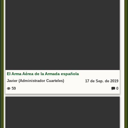
io
s:
El Arma Aérea de la Armada española
Javier (Administrador Cuarteles)
17 de Sep. de 2019
59
0
C
o
m
e
nt
ar
io
s: