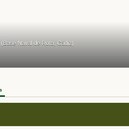
s (Base Naval de Rota, Cádiz)
s