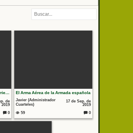
Atrévete a volar en un AV-8B Harrier II Plus de la 9ª Escuadrilla Aeronaves de la Armada
El Arma Aérea de la Armada española
Javier (Administrador
ep. de
17 de Sep. de
Cuarteles)
2019
2019
0
59
0
C
C
o
o
m
m
e
e
nt
nt