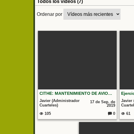
Todos los vídeos (7)
Ordenar por
CITHE: MANTENIMIENTO DE AVIONES
Javier (Administrador
Javier
17 de Sep. de
Cuarteles)
Cuarte
2019
105
0
61
C
o
m
e
nt