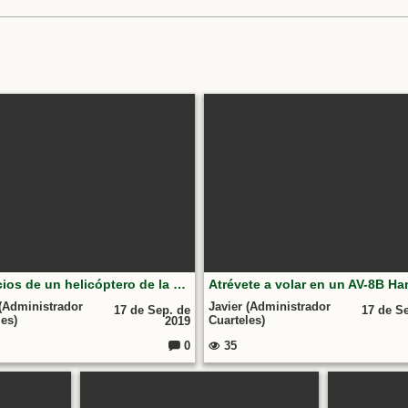
Ejercicios de un helicóptero de la 10ª Escuadrilla de Aeronaves
 (Administrador
Javier (Administrador
17 de Sep. de
17 de S
les)
Cuarteles)
2019
0
35
C
o
m
e
nt