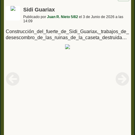
Sidi Guariax
Publicado por
Juan R. Nieto 5/82
el 3 de Junio de 2026 a las
14:09
Construcción_del_fuerte_de_Sidi_Guariax,_trabajos_de_
desescombro_de_las_ruinas_de_la_caseta_destruida_p
or_los_moros_el_2_de_octubre,_Melilla