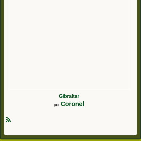
Gibraltar
Coronel
por
R
S
S