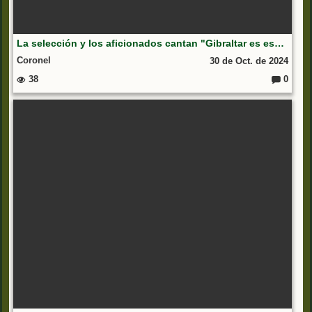
La selección y los aficionados cantan "Gibraltar es español" en la celebración de la Eurocopa
Coronel
30 de Oct. de 2024
38
0
C
o
m
e
nt
ar
io
s: