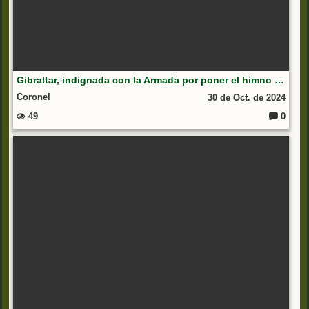
Gibraltar, indignada con la Armada por poner el himno español
Coronel
30 de Oct. de 2024
49
0
C
o
m
e
nt
ar
io
s: