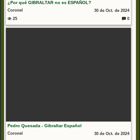
¿Por qué GIBRALTAR no es ESPAÑOL?
Coronel
30 de Oct. de 2024
25
0
C
o
m
e
nt
ar
io
s:
Pedro Quesada - Gibraltar Español
Coronel
30 de Oct. de 2024