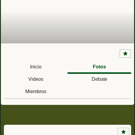
Grupo de Fuerzas Regulares Indígenas de
Ceuta nº 3 (Protectorado Español de
Inicio
Fotos
Marruecos)
Videos
Debate
Miembros