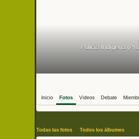
Policía Indígena (Pr
Inicio
Fotos
Videos
Debate
Miemb
Todas las fotos
Todos los álbumes