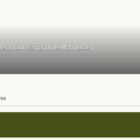
otectorado Español de Marruecos)
ros