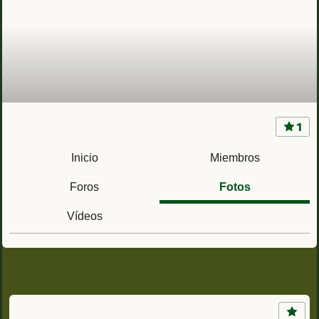
1
Rgto. de Infantería Ligera Garellano 45
(Vizcaya) Ac. Garellano (Bilbao) y Soyeche
Inicio
Miembros
(Munguía)
Foros
Fotos
Vídeos