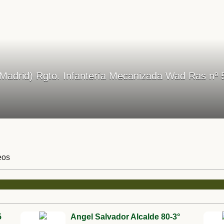
 (Madrid) Rgto. Infantería Mecanizada Wad Ras nº 
eos
5
Angel Salvador Alcalde 80-3°