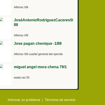
Alfonso XIII
JoséAntonioRodriguezCaceres5/
88
Alfonso XIII
Jose pagan chenique -1/88
Alfonso Xlll cuartel general del ejercito
miguel angel mora chena 79/1
wada ras 55
Informar un problema
|
Términos de servicio