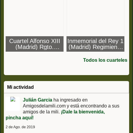
Cuartel Alfonso XIII
Inmemorial del Rey 1
(Madrid) Rgto.
(Madrid) Regimiento
Infantería
de Infantería
Mecanizada Wad Ras
Inmemorial del Rey
Todos los cuarteles
nº 55
n.º 1
Mi actividad
Julián Garcia
ha ingresado en
Amigosdelamili.com y está encontrando a sus
amigos de la mili.
¡Dale la bienvenida,
pincha aquí!
2 de Ago. de 2019