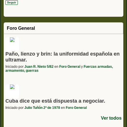
o
r
nt
S
Seguir
e
S
Foro General
Paño, lienzo y brin: la uniformidad española en
ultramar.
Iniciado por
Juan R. Nieto 5/82
en
Foro General
y
Fuerzas armadas,
armamento, guerras
Cuba dice que está dispuesta a negociar.
Iniciado por
Julio Tuñón 2º de 1978
en
Foro General
Ver todos