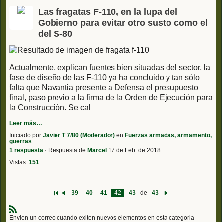
Las fragatas F-110, en la lupa del
Gobierno para evitar otro susto como el
del S-80
Actualmente, explican fuentes bien situadas del sector, la
fase de diseño de las F-110 ya ha concluido y tan sólo
falta que Navantia presente a Defensa el presupuesto
final, paso previo a la firma de la Orden de Ejecución para
la Construcción. Se cal
Leer más…
Iniciado por
Javier T 7/80 (Moderador)
en
Fuerzas armadas, armamento,
guerras
1 respuesta
· Respuesta de
Marcel
17 de Feb. de 2018
Vistas:
151
39
40
41
42
43
de
43
P
A
Si
ri
nt
g
m
er
ui
R
er
io
e
Envien un correo cuando exiten nuevos elementos en esta categoria –