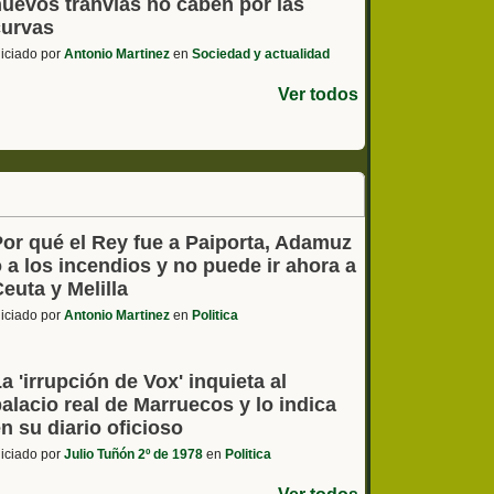
nuevos tranvías no caben por las
curvas
niciado por
Antonio Martinez
en
Sociedad y actualidad
Ver todos
Por qué el Rey fue a Paiporta, Adamuz
 a los incendios y no puede ir ahora a
euta y Melilla
niciado por
Antonio Martinez
en
Politica
a 'irrupción de Vox' inquieta al
alacio real de Marruecos y lo indica
n su diario oficioso
niciado por
Julio Tuñón 2º de 1978
en
Politica