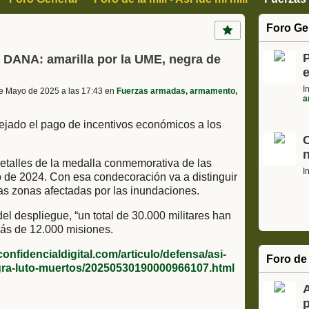
, Arte y Cultura
Ciencia Informática y tecnología
Motor
Foro Ge
s
Cajon de sastre, Humor, Curiosidades
P
la DANA: amarilla por la UME, negra de
I
e Mayo de 2025 a las 17:43 en
Fuerzas armadas, armamento,
a
ejado el pago de incentivos económicos a los
detalles de la medalla conmemorativa de las
I
 de 2024. Con esa condecoración va a distinguir
ras zonas afectadas por las inundaciones.
l despliegue, “un total de 30.000 militares han
más de 12.000 misiones.
confidencialdigital.com/articulo/defensa/asi-
Foro de 
egra-luto-muertos/20250530190000966107.html
p