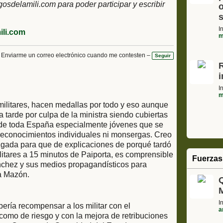
delamili.com para poder participar y escribir
o
s
I
li.com
m
Enviarme un correo electrónico cuando me contesten –
Seguir
I
m
militares, hacen medallas por todo y eso aunque
tarde por culpa de la ministra siendo cubiertas
e de toda España especialmente jóvenes que se
 reconocimientos individuales ni monsergas. Creo
uzgada para que de explicaciones de porqué tardó
tares a 15 minutos de Paiporta, es comprensible
Fuerzas
nchez y sus medios propagandísticos para
 a Mazón.
I
ería recompensar a los militar con el
a
como de riesgo y con la mejora de retribuciones