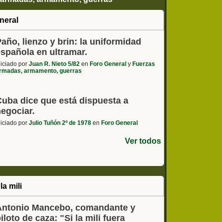
 - coches, motos, etc
neral
año, lienzo y brin: la uniformidad
española en ultramar.
niciado por
Juan R. Nieto 5/82
en
Foro General
y
Fuerzas
rmadas, armamento, guerras
Cuba dice que está dispuesta a
negociar.
niciado por
Julio Tuñón 2º de 1978
en
Foro General
Ver todos
la mili
Antonio Mancebo, comandante y
iloto de caza: "Si la mili fuera