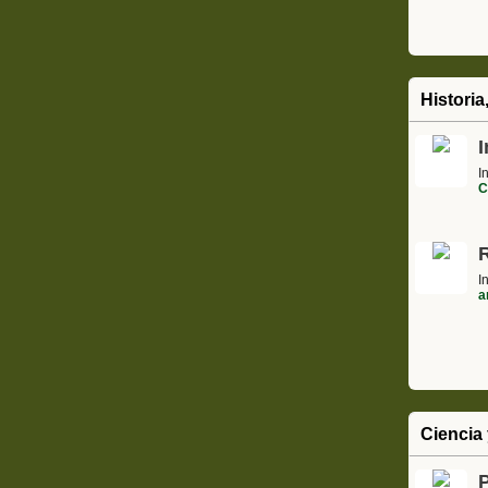
Historia
I
I
C
I
a
Ciencia 