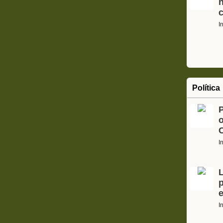
I
Política
o
C
I
L
p
e
I