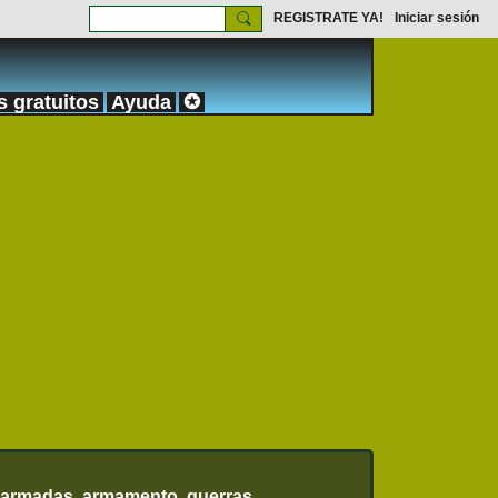
REGISTRATE YA!
Iniciar sesión
s gratuitos
Ayuda
✪
 armadas, armamento, guerras