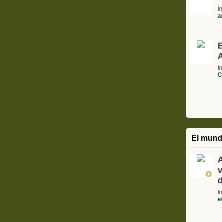
I
a
A
I
C
El mund
A
I
e