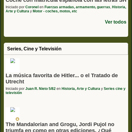
Coche con matrícula española con las letras SH
Iniciado por
Coronel
en
Fuerzas armadas, armamento, guerras
,
Historia,
Arte y Cultura
y
Motor - coches, motos, etc
Ver todos
Series, Cine y Televisión
La música favorita de Hitler... o el Tratado de
Utrecht
Iniciado por
Juan R. Nieto 5/82
en
Historia, Arte y Cultura
y
Series cine y
televisión
The Mandalorian and Grogu, Jordi Pujol no
triumfa en como en otras ediciones. ¿Qué