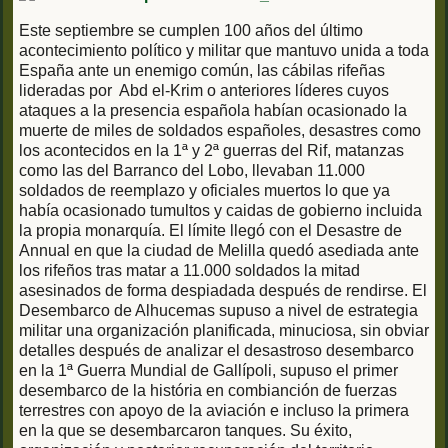
Este septiembre se cumplen 100 años del último
acontecimiento político y militar que mantuvo unida a toda
España ante un enemigo común, las cábilas rifeñas
lideradas por Abd el-Krim o anteriores líderes cuyos
ataques a la presencia española habían ocasionado la
muerte de miles de soldados españoles, desastres como
los acontecidos en la 1ª y 2ª guerras del Rif, matanzas
como las del Barranco del Lobo, llevaban 11.000
soldados de reemplazo y oficiales muertos lo que ya
había ocasionado tumultos y caidas de gobierno incluida
la propia monarquía. El límite llegó con el Desastre de
Annual en que la ciudad de Melilla quedó asediada ante
los rifeños tras matar a 11.000 soldados la mitad
asesinados de forma despiadada después de rendirse. El
Desembarco de Alhucemas supuso a nivel de estrategia
militar una organización planificada, minuciosa, sin obviar
detalles después de analizar el desastroso desembarco
en la 1ª Guerra Mundial de Gallípoli, supuso el primer
desembarco de la história en combianción de fuerzas
terrestres con apoyo de la aviación e incluso la primera
en la que se desembarcaron tanques. Su éxito,