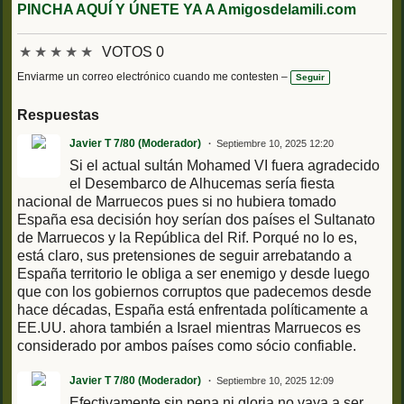
PINCHA AQUÍ Y ÚNETE YA A Amigosdelamili.com
★
★
★
★
★
VOTOS 0
Enviarme un correo electrónico cuando me contesten –
Seguir
Respuestas
Javier T 7/80 (Moderador)
Septiembre 10, 2025 12:20
Si el actual sultán Mohamed VI fuera agradecido
el Desembarco de Alhucemas sería fiesta
nacional de Marruecos pues si no hubiera tomado
España esa decisión hoy serían dos países el Sultanato
de Marruecos y la República del Rif. Porqué no lo es,
está claro, sus pretensiones de seguir arrebatando a
España territorio le obliga a ser enemigo y desde luego
que con los gobiernos corruptos que padecemos desde
hace décadas, España está enfrentada políticamente a
EE.UU. ahora también a Israel mientras Marruecos es
considerado por ambos países como sócio confiable.
Javier T 7/80 (Moderador)
Septiembre 10, 2025 12:09
Efectivamente sin pena ni gloria no vaya a ser