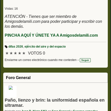
Vistas: 16
ATENCIÓN - Tienes que ser miembro de
Amigosdelamili.com para poder participar y escribir con
los demás.
PINCHA AQUÍ Y ÚNETE YA A Amigosdelamili.com
difas 2026
,
ejército del aire y del espacio
Et
★
★
★
★
★
VOTOS 0
iq
u
et
Enviarme un correo electrónico cuando me contesten –
Seguir
a
s:
Foro General
Paño, lienzo y brin: la uniformidad española en
ultramar.