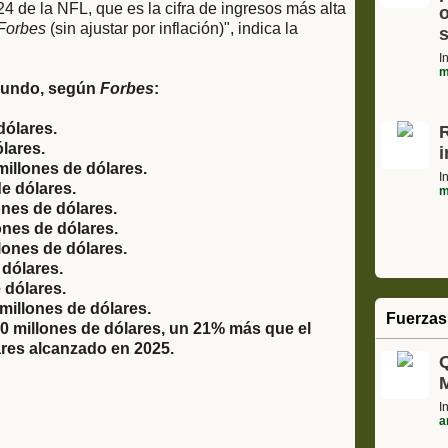
de la NFL, que es la cifra de ingresos más alta
o
Forbes
(sin ajustar por inflación)", indica la
s
I
m
 mundo, según
Forbes
:
dólares.
lares.
illones de dólares.
I
e dólares.
m
ones de dólares.
nes de dólares.
lones de dólares.
 dólares.
 dólares.
millones de dólares.
Fuerzas
00 millones de dólares, un 21% más que el
ares alcanzado en 2025.
I
a