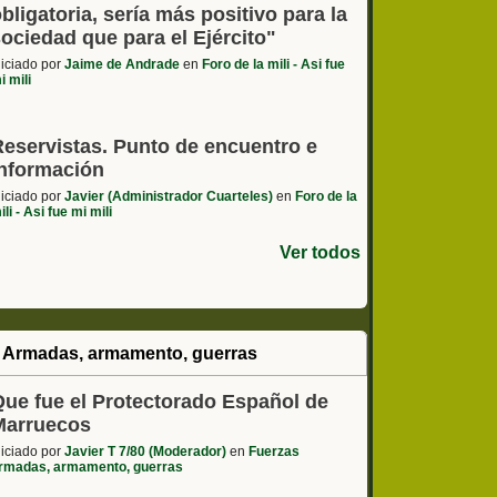
bligatoria, sería más positivo para la
ociedad que para el Ejército"
niciado por
Jaime de Andrade
en
Foro de la mili - Asi fue
i mili
Reservistas. Punto de encuentro e
información
niciado por
Javier (Administrador Cuarteles)
en
Foro de la
ili - Asi fue mi mili
Ver todos
 Armadas, armamento, guerras
Que fue el Protectorado Español de
Marruecos
niciado por
Javier T 7/80 (Moderador)
en
Fuerzas
rmadas, armamento, guerras