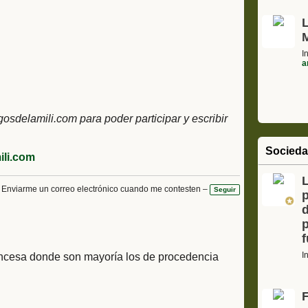
I
a
delamili.com para poder participar y escribir
Socied
li.com
L
Enviarme un correo electrónico cuando me contesten –
Seguir
I
ancesa donde son mayoría los de procedencia
F