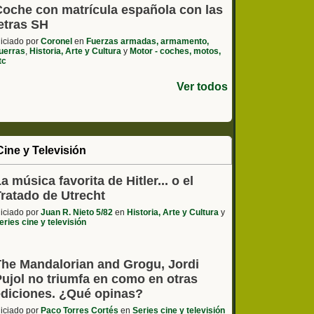
Coche con matrícula española con las
etras SH
niciado por
Coronel
en
Fuerzas armadas, armamento,
uerras
,
Historia, Arte y Cultura
y
Motor - coches, motos,
tc
Ver todos
Cine y Televisión
a música favorita de Hitler... o el
Tratado de Utrecht
niciado por
Juan R. Nieto 5/82
en
Historia, Arte y Cultura
y
eries cine y televisión
The Mandalorian and Grogu, Jordi
Pujol no triumfa en como en otras
ediciones. ¿Qué opinas?
niciado por
Paco Torres Cortés
en
Series cine y televisión