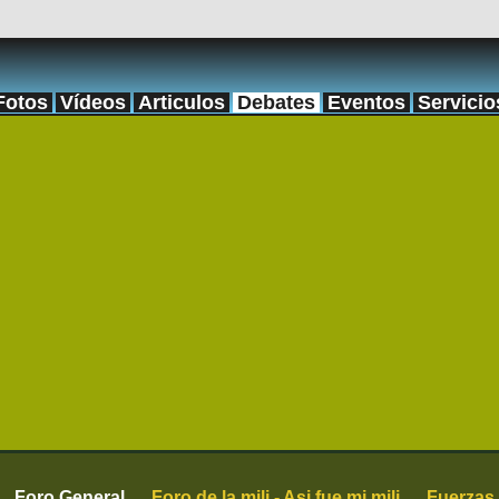
Fotos
Vídeos
Articulos
Debates
Eventos
Servicio
Foro General
Foro de la mili - Asi fue mi mili
Fuerzas