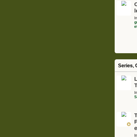
l
I
g
e
Series, 
L
I
S
I