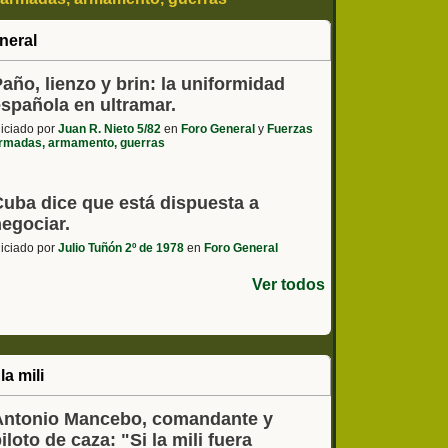
 - coches, motos, etc
neral
año, lienzo y brin: la uniformidad
española en ultramar.
niciado por
Juan R. Nieto 5/82
en
Foro General
y
Fuerzas
rmadas, armamento, guerras
Cuba dice que está dispuesta a
negociar.
niciado por
Julio Tuñón 2º de 1978
en
Foro General
Ver todos
la mili
Antonio Mancebo, comandante y
iloto de caza: "Si la mili fuera