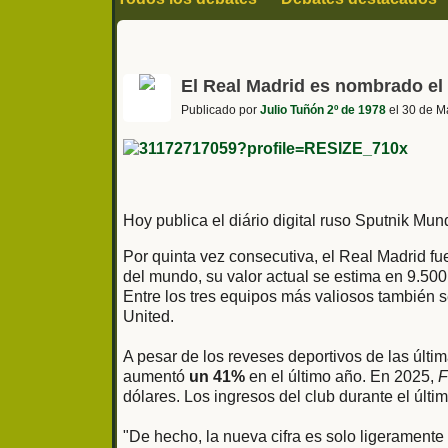
Sociedad y actualidad
Politica
Historia
Series cine y televisión
Fútbol y deporte
El Real Madrid es nombrado el
Publicado por
Julio Tuñón 2º de 1978
el 30 de M
Hoy publica el diário digital ruso Sputnik Mun
Por quinta vez consecutiva, el Real Madrid f
del mundo, su valor actual se estima en 9.500 
Entre los tres equipos más valiosos también 
United.
A pesar de los reveses deportivos de las últi
aumentó
un 41%
en el último año. En 2025,
F
dólares. Los ingresos del club durante el últ
"De hecho, la nueva cifra es solo ligeramente 