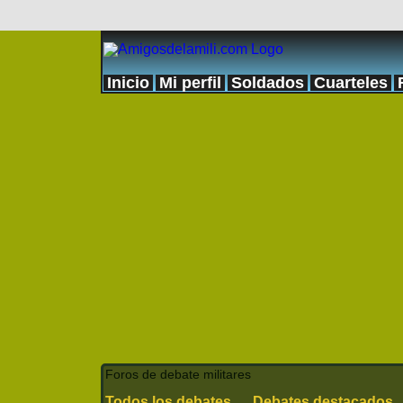
Inicio
Mi perfil
Soldados
Cuarteles
Foros de debate militares
Todos los debates
Debates destacados