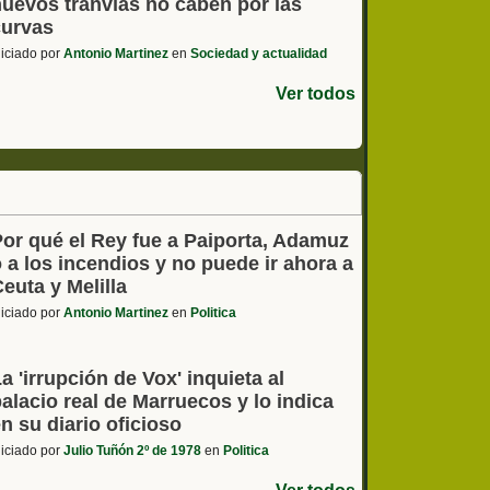
nuevos tranvías no caben por las
curvas
niciado por
Antonio Martinez
en
Sociedad y actualidad
Ver todos
Por qué el Rey fue a Paiporta, Adamuz
 a los incendios y no puede ir ahora a
euta y Melilla
niciado por
Antonio Martinez
en
Politica
a 'irrupción de Vox' inquieta al
alacio real de Marruecos y lo indica
n su diario oficioso
niciado por
Julio Tuñón 2º de 1978
en
Politica