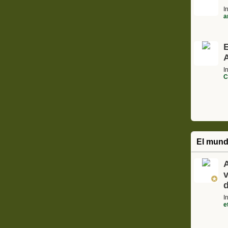
I
a
A
I
C
El mund
A
I
e