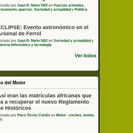
niciado por
Juan R. Nieto 5/82
en
Fuerzas armadas,
rmamento, guerras
,
Sociedad y actualidad
y
Politica
ECLIPSE: Evento astronómico en el
rsenal de Ferrol
niciado por
Juan R. Nieto 5/82
en
Sociedad y actualidad
y
iencia Informática y tecnología
Ver todos
o del Motor
sí eran las matrículas africanas que
va a recuperar el nuevo Reglamento
de Históricos
niciado por
Paco Torres Cortés
en
Motor - coches, motos,
tc