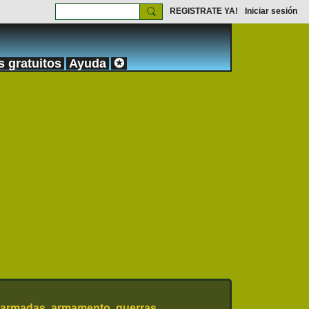
REGISTRATE YA!
Iniciar sesión
s gratuitos
Ayuda
✪
 armadas, armamento, guerras