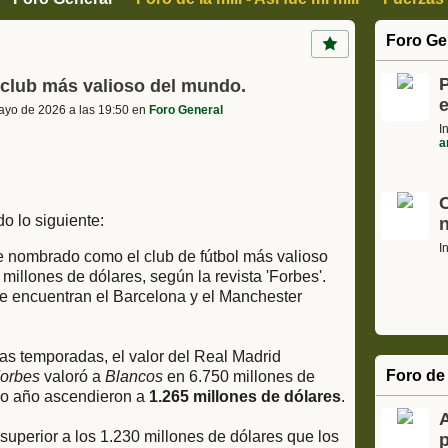
, Arte y Cultura
Ciencia Informática y tecnología
Motor
Foro Ge
s
Cajon de sastre, Humor, Curiosidades
P
 club más valioso del mundo.
ayo de 2026 a las 19:50 en
Foro General
I
a
do lo siguiente:
I
ue nombrado como el club de fútbol más valioso
millones de dólares, según la revista 'Forbes'.
se encuentran el Barcelona y el Manchester
mas temporadas, el valor del Real Madrid
Foro de 
orbes
valoró a
Blancos
en 6.750 millones de
imo año ascendieron a
1.265 millones de dólares
.
superior a los 1.230 millones de dólares que los
p