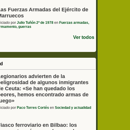
Las Fuerzas Armadas del Ejército de
Marruecos
niciado por
Julio Tuñón 2º de 1978
en
Fuerzas armadas,
rmamento, guerras
Ver todos
ad
egionarios advierten de la
peligrosidad de algunos inmigrantes
de Ceuta: «Se han quedado los
peores, hemos encontrado armas de
fuego»
niciado por
Paco Torres Cortés
en
Sociedad y actualidad
iasco ferroviario en Bilbao: los