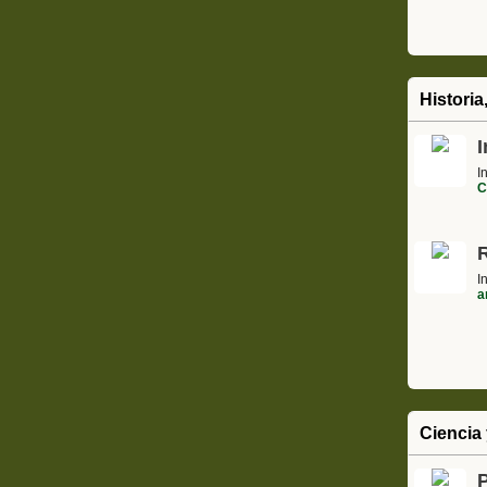
Historia
I
I
C
I
a
Ciencia 