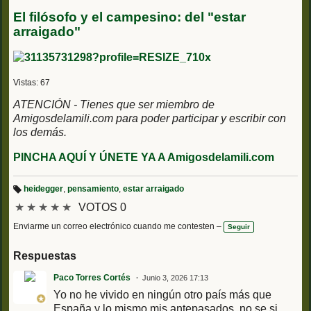
El filósofo y el campesino: del "estar
arraigado"
Vistas: 67
ATENCIÓN - Tienes que ser miembro de
Amigosdelamili.com para poder participar y escribir con
los demás.
PINCHA AQUÍ Y ÚNETE YA A Amigosdelamili.com
heidegger
,
pensamiento
,
estar arraigado
Et
★
★
★
★
★
VOTOS 0
iq
u
et
Enviarme un correo electrónico cuando me contesten –
Seguir
a
s:
Respuestas
Paco Torres Cortés
Junio 3, 2026 17:13
Yo no he vivido en ningún otro país más que
España y lo mismo mis antepasados, no se si