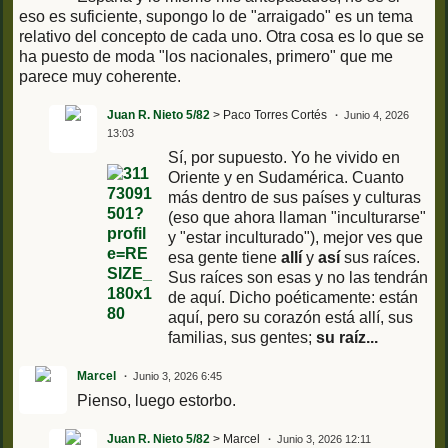
eso es suficiente, supongo lo de "arraigado" es un tema
relativo del concepto de cada uno. Otra cosa es lo que se
ha puesto de moda "los nacionales, primero" que me
parece muy coherente.
Juan R. Nieto 5/82
> Paco Torres Cortés
Junio 4, 2026
13:03
Sí, por supuesto. Yo he vivido en
Oriente y en Sudamérica. Cuanto
más dentro de sus países y culturas
(eso que ahora llaman "inculturarse"
y "estar inculturado"), mejor ves que
esa gente tiene
allí
y
así
sus raíces.
Sus raíces son esas y no las tendrán
de aquí. Dicho poéticamente: están
aquí, pero su corazón está allí, sus
familias, sus gentes;
su raíz...
Marcel
Junio 3, 2026 6:45
Pienso, luego estorbo.
Juan R. Nieto 5/82
> Marcel
Junio 3, 2026 12:11