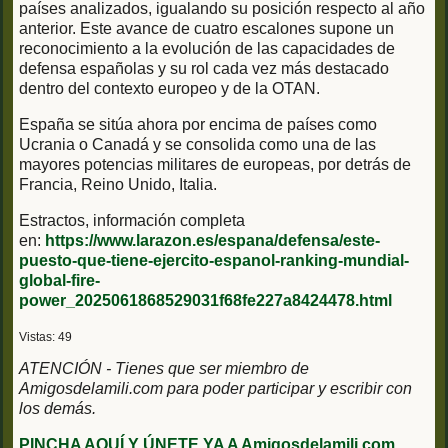
países analizados, igualando su posición respecto al año
anterior. Este avance de cuatro escalones supone un
reconocimiento a la evolución de las capacidades de
defensa españolas y su rol cada vez más destacado
dentro del contexto europeo y de la OTAN.
España se sitúa ahora por encima de países como
Ucrania o Canadá y se consolida como una de las
mayores potencias militares de europeas, por detrás de
Francia, Reino Unido, Italia.
Estractos, información completa
en:
https://www.larazon.es/espana/defensa/este-
puesto-que-tiene-ejercito-espanol-ranking-mundial-
global-fire-
power_2025061868529031f68fe227a8424478.html
Vistas: 49
ATENCIÓN - Tienes que ser miembro de
Amigosdelamili.com para poder participar y escribir con
los demás.
PINCHA AQUÍ Y ÚNETE YA A Amigosdelamili.com