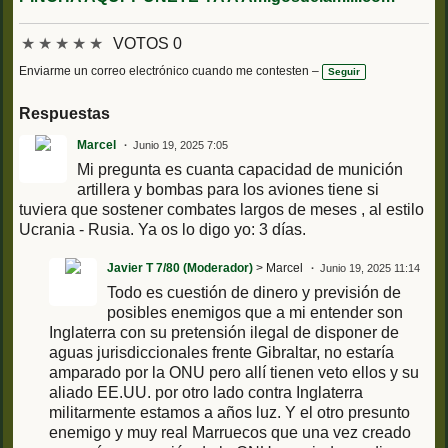
★
★
★
★
★
VOTOS 0
Enviarme un correo electrónico cuando me contesten –
Seguir
Respuestas
Marcel
Junio 19, 2025 7:05
Mi pregunta es cuanta capacidad de munición
artillera y bombas para los aviones tiene si
tuviera que sostener combates largos de meses , al estilo
Ucrania - Rusia. Ya os lo digo yo: 3 días.
Javier T 7/80 (Moderador)
> Marcel
Junio 19, 2025 11:14
Todo es cuestión de dinero y previsión de
posibles enemigos que a mi entender son
Inglaterra con su pretensión ilegal de disponer de
aguas jurisdiccionales frente Gibraltar, no estaría
amparado por la ONU pero allí tienen veto ellos y su
aliado EE.UU. por otro lado contra Inglaterra
militarmente estamos a años luz. Y el otro presunto
enemigo y muy real Marruecos que una vez creado