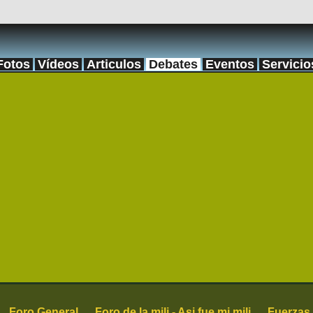
Fotos
Vídeos
Articulos
Debates
Eventos
Servicio
Foro General
Foro de la mili - Asi fue mi mili
Fuerzas