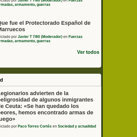
niciado por
Javier T 7/80 (Moderador)
en
Fuerzas
rmadas, armamento, guerras
Que fue el Protectorado Español de
Marruecos
niciado por
Javier T 7/80 (Moderador)
en
Fuerzas
rmadas, armamento, guerras
Ver todos
ad
egionarios advierten de la
peligrosidad de algunos inmigrantes
de Ceuta: «Se han quedado los
peores, hemos encontrado armas de
fuego»
niciado por
Paco Torres Cortés
en
Sociedad y actualidad