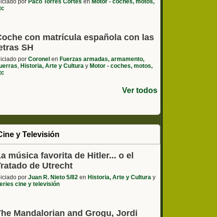
niciado por
Paco Torres Cortés
en
Motor - coches, motos,
tc
Coche con matrícula española con las
etras SH
niciado por
Coronel
en
Fuerzas armadas, armamento,
uerras
,
Historia, Arte y Cultura
y
Motor - coches, motos,
tc
Ver todos
Cine y Televisión
a música favorita de Hitler... o el
Tratado de Utrecht
niciado por
Juan R. Nieto 5/82
en
Historia, Arte y Cultura
y
eries cine y televisión
The Mandalorian and Grogu, Jordi