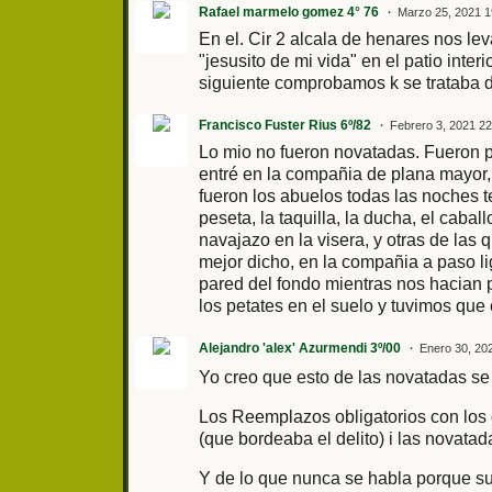
Rafael marmelo gomez 4° 76
Marzo 25, 2021 1
En el. Cir 2 alcala de henares nos le
"jesusito de mi vida" en el patio interio
siguiente comprobamos k se trataba de l
Francisco Fuster Rius 6º/82
Febrero 3, 2021 22
Lo mio no fueron novatadas. Fueron p
entré en la compañia de plana mayor,
fueron los abuelos todas las noches t
peseta, la taquilla, la ducha, el cabal
navajazo en la visera, y otras de las
mejor dicho, en la compañia a paso lig
pared del fondo mientras nos hacian 
los petates en el suelo y tuvimos que 
Alejandro 'alex' Azurmendi 3º/00
Enero 30, 20
Yo creo que esto de las novatadas se 
Los Reemplazos obligatorios con los 
(que bordeaba el delito) i las novat
Y de lo que nunca se habla porque su