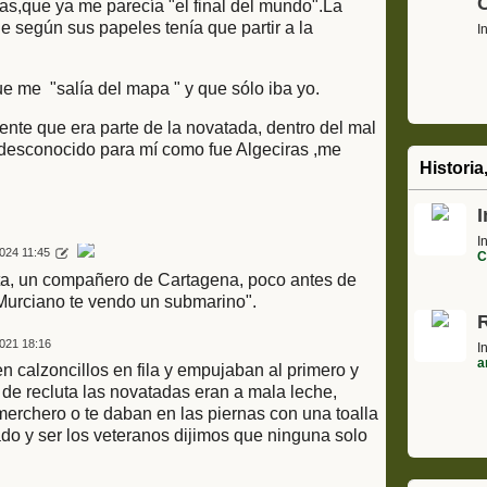
C
as,que ya me parecía "el final del mundo".La
 según sus papeles tenía que partir a la
I
 me "salía del mapa " y que sólo iba yo.
nte que era parte de la novatada, dentro del mal
y desconocido para mí como fue Algeciras ,me
Historia
I
I
024 11:45
C
uta, un compañero de Cartagena, poco antes de
"Murciano te vendo un submarino".
021 18:16
I
a
 calzoncillos en fila y empujaban al primero y
o de recluta las novatadas eran a mala leche,
erchero o te daban en las piernas con una toalla
do y ser los veteranos dijimos que ninguna solo