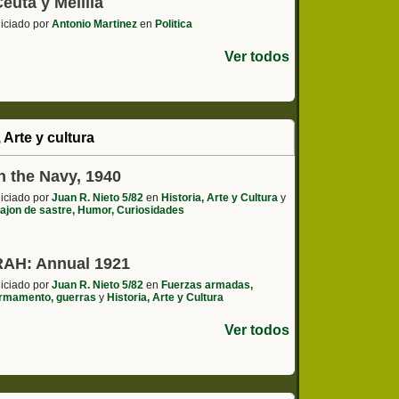
euta y Melilla
niciado por
Antonio Martinez
en
Politica
Ver todos
, Arte y cultura
n the Navy, 1940
niciado por
Juan R. Nieto 5/82
en
Historia, Arte y Cultura
y
ajon de sastre, Humor, Curiosidades
RAH: Annual 1921
niciado por
Juan R. Nieto 5/82
en
Fuerzas armadas,
rmamento, guerras
y
Historia, Arte y Cultura
Ver todos