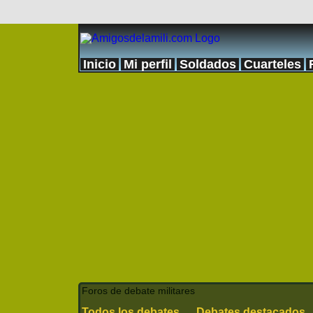
Inicio
Mi perfil
Soldados
Cuarteles
Foros de debate militares
Todos los debates
Debates destacados