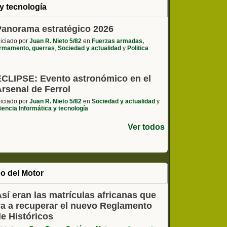
y tecnología
Panorama estratégico 2026
niciado por
Juan R. Nieto 5/82
en
Fuerzas armadas,
rmamento, guerras
,
Sociedad y actualidad
y
Politica
ECLIPSE: Evento astronómico en el
rsenal de Ferrol
niciado por
Juan R. Nieto 5/82
en
Sociedad y actualidad
y
iencia Informática y tecnología
Ver todos
o del Motor
sí eran las matrículas africanas que
va a recuperar el nuevo Reglamento
de Históricos