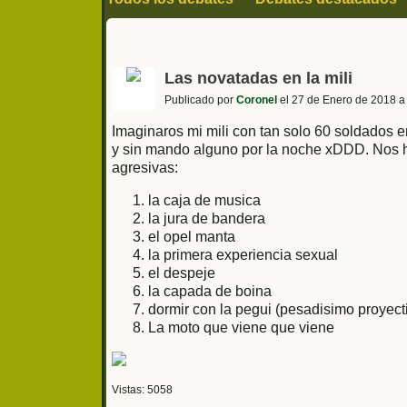
Sociedad y actualidad
Politica
Historia
Series cine y televisión
Fútbol y deporte
Las novatadas en la mili
Publicado por
Coronel
el 27 de Enero de 2018 a
Imaginaros mi mili con tan solo 60 soldados e
y sin mando alguno por la noche xDDD. Nos hi
agresivas:
la caja de musica
la jura de bandera
el opel manta
la primera experiencia sexual
el despeje
la capada de boina
dormir con la pegui (pesadisimo proyecti
La moto que viene que viene
Vistas: 5058