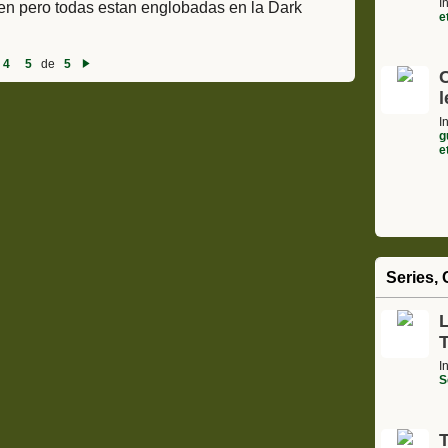
I
en pero todas estan englobadas en la Dark
e
4
5
de
5
Si
g
l
ui
e
I
nt
g
e
e
Series, 
L
I
S