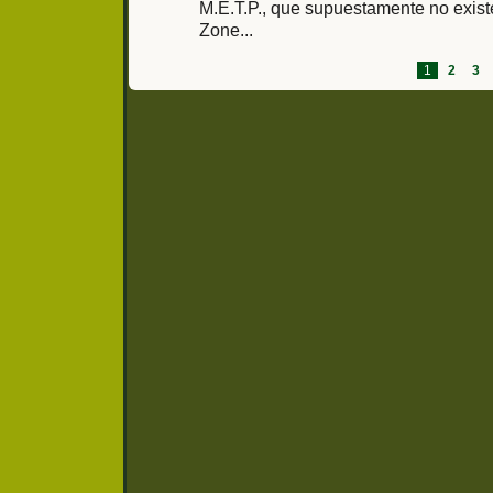
M.E.T.P., que supuestamente no exist
Zone...
1
2
3