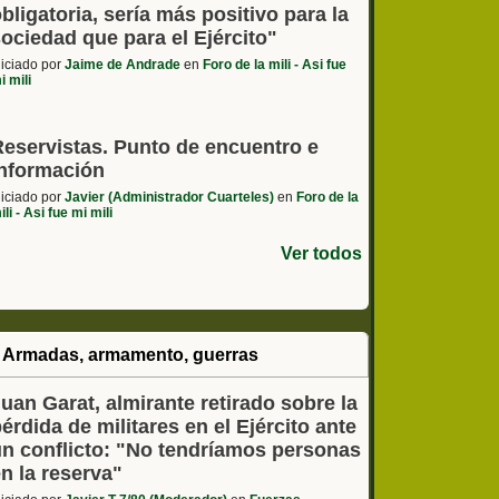
bligatoria, sería más positivo para la
ociedad que para el Ejército"
niciado por
Jaime de Andrade
en
Foro de la mili - Asi fue
i mili
Reservistas. Punto de encuentro e
información
niciado por
Javier (Administrador Cuarteles)
en
Foro de la
ili - Asi fue mi mili
Ver todos
 Armadas, armamento, guerras
uan Garat, almirante retirado sobre la
érdida de militares en el Ejército ante
un conflicto: "No tendríamos personas
n la reserva"