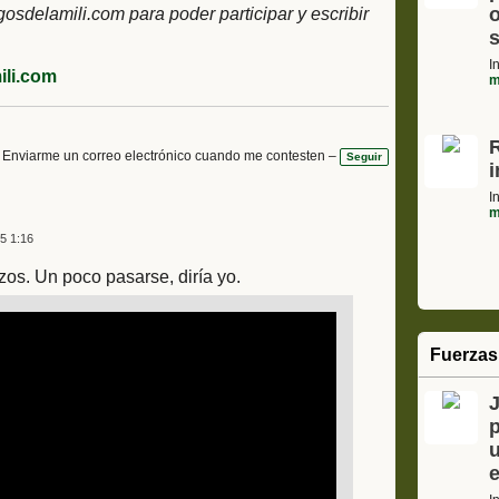
o
delamili.com para poder participar y escribir
s
I
li.com
m
Enviarme un correo electrónico cuando me contesten –
Seguir
I
m
5 1:16
os. Un poco pasarse, diría yo.
Fuerzas
J
p
e