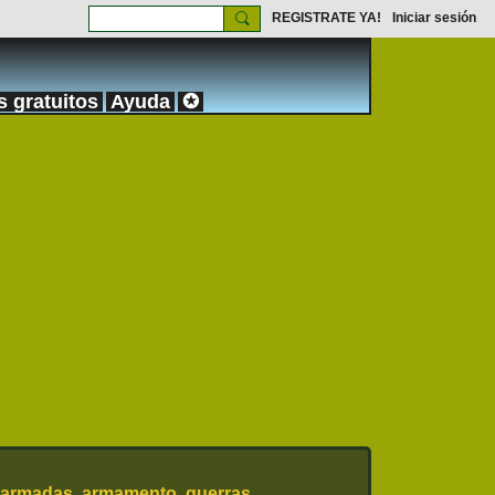
REGISTRATE YA!
Iniciar sesión
s gratuitos
Ayuda
✪
 armadas, armamento, guerras