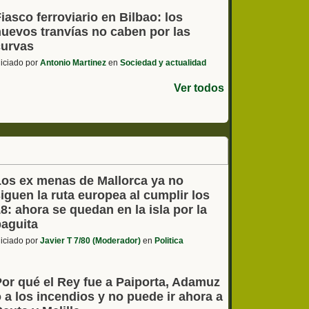
iasco ferroviario en Bilbao: los
nuevos tranvías no caben por las
curvas
niciado por
Antonio Martinez
en
Sociedad y actualidad
Ver todos
Los ex menas de Mallorca ya no
iguen la ruta europea al cumplir los
8: ahora se quedan en la isla por la
paguita
niciado por
Javier T 7/80 (Moderador)
en
Politica
Por qué el Rey fue a Paiporta, Adamuz
 a los incendios y no puede ir ahora a