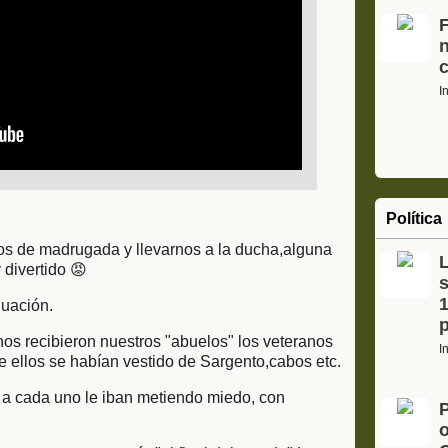
F
I
Política
rnos de madrugada y llevarnos a la ducha,alguna
 divertido 😡
s
1
nuación.
nos recibieron nuestros "abuelos" los veteranos
I
 ellos se habían vestido de Sargento,cabos etc.
a cada uno le iban metiendo miedo, con
o