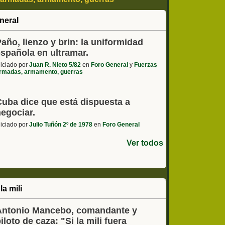
 - coches, motos, etc
neral
año, lienzo y brin: la uniformidad
española en ultramar.
niciado por
Juan R. Nieto 5/82
en
Foro General
y
Fuerzas
rmadas, armamento, guerras
Cuba dice que está dispuesta a
negociar.
niciado por
Julio Tuñón 2º de 1978
en
Foro General
Ver todos
la mili
Antonio Mancebo, comandante y
iloto de caza: "Si la mili fuera