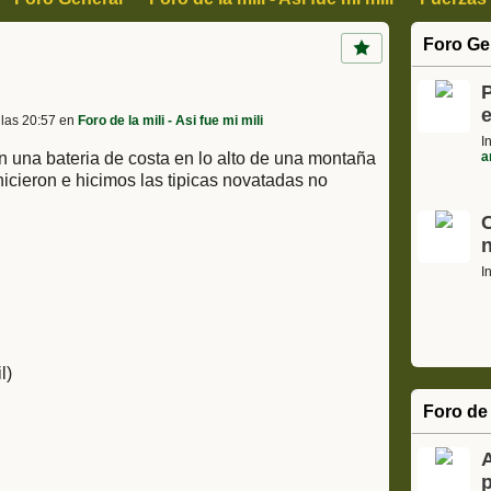
, Arte y Cultura
Ciencia Informática y tecnología
Motor
Foro Ge
s
Cajon de sastre, Humor, Curiosidades
P
 las 20:57 en
Foro de la mili - Asi fue mi mili
I
n una bateria de costa en lo alto de una montaña
a
cieron e hicimos las tipicas novatadas no
I
l)
Foro de 
p