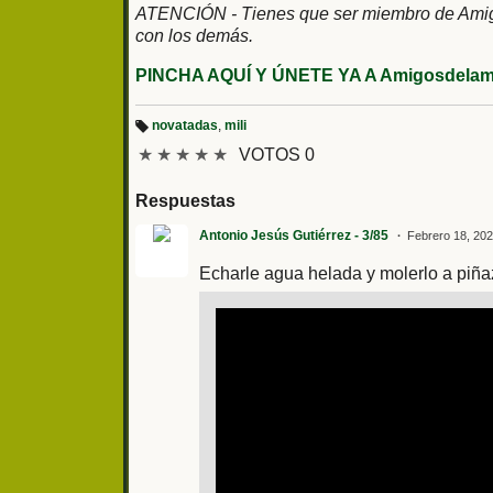
ATENCIÓN - Tienes que ser miembro de Amigos
con los demás.
PINCHA AQUÍ Y ÚNETE YA A Amigosdelami
novatadas
,
mili
Et
★
★
★
★
★
VOTOS 0
iq
u
et
a
Respuestas
s:
Antonio Jesús Gutiérrez - 3/85
Febrero 18, 202
Echarle agua helada y molerlo a piñaz