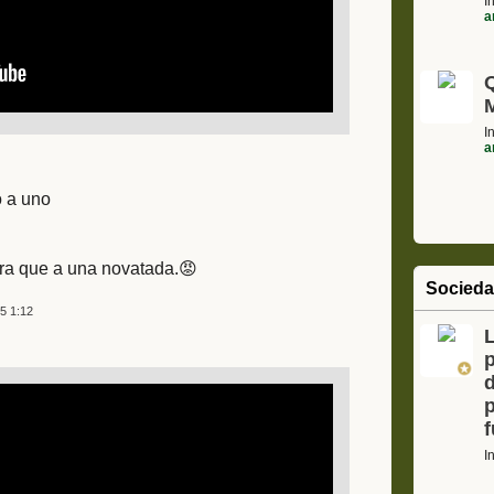
I
a
I
a
o a uno
ura que a una novatada.😡
Socied
5 1:12
L
I