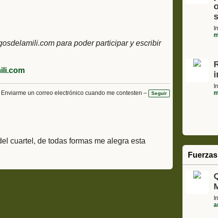
o
s
I
m
delamili.com para poder participar y escribir
li.com
I
m
Enviarme un correo electrónico cuando me contesten –
Seguir
 del cuartel, de todas formas me alegra esta
Fuerzas
I
a