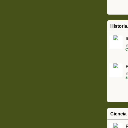
Historia
I
I
C
I
a
Ciencia 