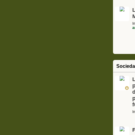
I
a
Socied
L
I
F