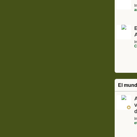
I
a
A
I
C
El mund
A
I
e