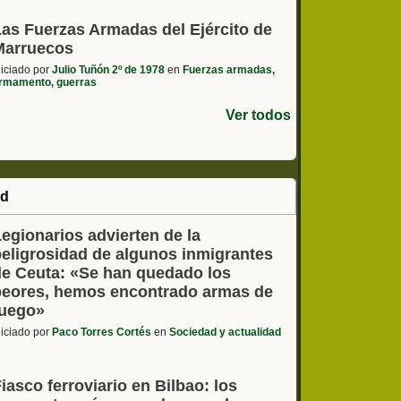
Las Fuerzas Armadas del Ejército de
Marruecos
niciado por
Julio Tuñón 2º de 1978
en
Fuerzas armadas,
rmamento, guerras
Ver todos
ad
egionarios advierten de la
peligrosidad de algunos inmigrantes
de Ceuta: «Se han quedado los
peores, hemos encontrado armas de
fuego»
niciado por
Paco Torres Cortés
en
Sociedad y actualidad
iasco ferroviario en Bilbao: los