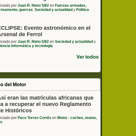
niciado por
Juan R. Nieto 5/82
en
Fuerzas armadas,
rmamento, guerras
,
Sociedad y actualidad
y
Politica
ECLIPSE: Evento astronómico en el
rsenal de Ferrol
niciado por
Juan R. Nieto 5/82
en
Sociedad y actualidad
y
iencia Informática y tecnología
Ver todos
o del Motor
sí eran las matrículas africanas que
va a recuperar el nuevo Reglamento
de Históricos
niciado por
Paco Torres Cortés
en
Motor - coches, motos,
tc