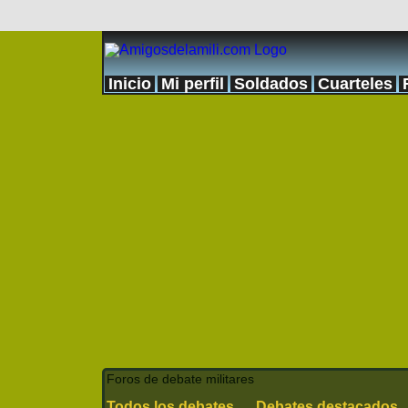
Inicio
Mi perfil
Soldados
Cuarteles
Foros de debate militares
Todos los debates
Debates destacados