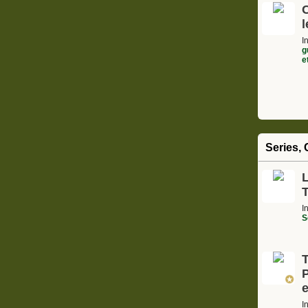
l
I
g
e
Series, 
L
I
S
I