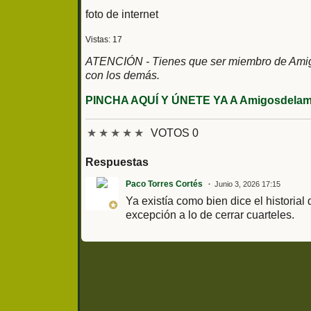
foto de internet
Vistas: 17
ATENCIÓN - Tienes que ser miembro de Amigos
con los demás.
PINCHA AQUÍ Y ÚNETE YA A Amigosdelami
★
★
★
★
★
VOTOS 0
Respuestas
Paco Torres Cortés
Junio 3, 2026 17:15
Ya existía como bien dice el historial
excepción a lo de cerrar cuarteles.