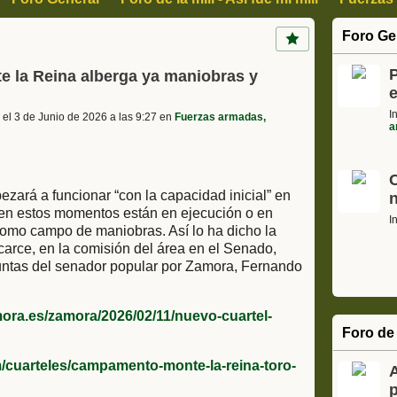
, Arte y Cultura
Ciencia Informática y tecnología
Motor
Foro Ge
s
Cajon de sastre, Humor, Curiosidades
P
e la Reina alberga ya maniobras y
I
el 3 de Junio de 2026 a las 9:27 en
Fuerzas armadas,
a
zará a funcionar “con la capacidad inicial” en
 en estos momentos están en ejecución o en
I
como campo de maniobras. Así lo ha dicho la
arce, en la comisión del área en el Senado,
untas del senador popular por Zamora, Fernando
ora.es/zamora/2026/02/11/nuevo-cuartel-
Foro de 
/cuarteles/campamento-monte-la-reina-toro-
p