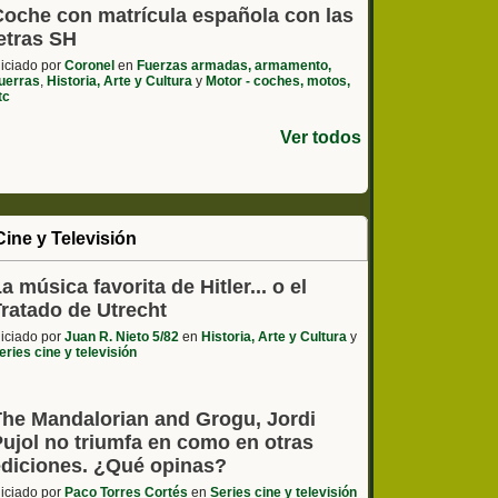
Coche con matrícula española con las
etras SH
niciado por
Coronel
en
Fuerzas armadas, armamento,
uerras
,
Historia, Arte y Cultura
y
Motor - coches, motos,
tc
Ver todos
Cine y Televisión
a música favorita de Hitler... o el
Tratado de Utrecht
niciado por
Juan R. Nieto 5/82
en
Historia, Arte y Cultura
y
eries cine y televisión
The Mandalorian and Grogu, Jordi
Pujol no triumfa en como en otras
ediciones. ¿Qué opinas?
niciado por
Paco Torres Cortés
en
Series cine y televisión