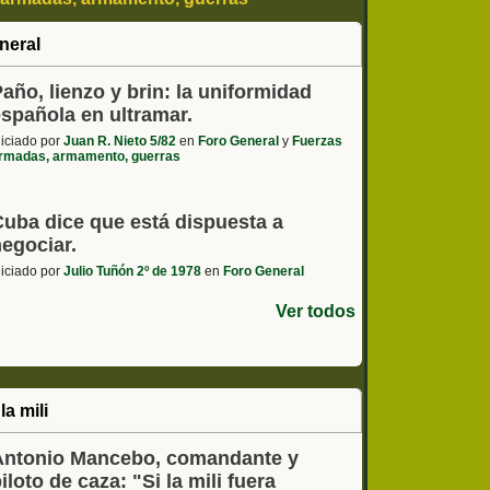
 - coches, motos, etc
neral
año, lienzo y brin: la uniformidad
española en ultramar.
niciado por
Juan R. Nieto 5/82
en
Foro General
y
Fuerzas
rmadas, armamento, guerras
Cuba dice que está dispuesta a
negociar.
niciado por
Julio Tuñón 2º de 1978
en
Foro General
Ver todos
la mili
Antonio Mancebo, comandante y
iloto de caza: "Si la mili fuera