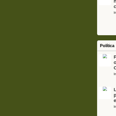
I
Política
o
C
I
L
p
e
I