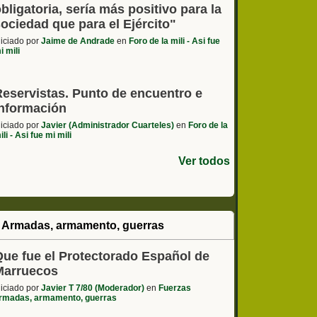
bligatoria, sería más positivo para la
ociedad que para el Ejército"
niciado por
Jaime de Andrade
en
Foro de la mili - Asi fue
i mili
Reservistas. Punto de encuentro e
información
niciado por
Javier (Administrador Cuarteles)
en
Foro de la
ili - Asi fue mi mili
Ver todos
 Armadas, armamento, guerras
Que fue el Protectorado Español de
Marruecos
niciado por
Javier T 7/80 (Moderador)
en
Fuerzas
rmadas, armamento, guerras