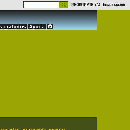
REGISTRATE YA!
Iniciar sesión
s gratuitos
Ayuda
✪
 armadas, armamento, guerras