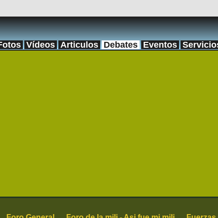
Fotos
Vídeos
Articulos
Debates
Eventos
Servicio
Foro General
Foro de la mili - Asi fue mi mili
Fuerzas