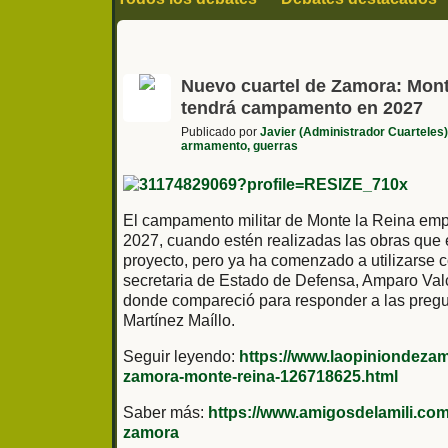
Sociedad y actualidad
Politica
Historia
Series cine y televisión
Fútbol y deporte
Nuevo cuartel de Zamora: Mont
tendrá campamento en 2027
Publicado por
Javier (Administrador Cuarteles)
armamento, guerras
El campamento militar de Monte la Reina empe
2027, cuando estén realizadas las obras que
proyecto, pero ya ha comenzado a utilizarse 
secretaria de Estado de Defensa, Amparo Valc
donde compareció para responder a las preg
Martínez Maíllo.
Seguir leyendo:
https://www.laopiniondezam
zamora-monte-reina-126718625.html
Saber más:
https://www.amigosdelamili.com
zamora