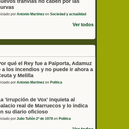
nuevos tranvías no caben por las
curvas
niciado por
Antonio Martinez
en
Sociedad y actualidad
Ver todos
Por qué el Rey fue a Paiporta, Adamuz
 a los incendios y no puede ir ahora a
euta y Melilla
niciado por
Antonio Martinez
en
Politica
a 'irrupción de Vox' inquieta al
alacio real de Marruecos y lo indica
n su diario oficioso
niciado por
Julio Tuñón 2º de 1978
en
Politica