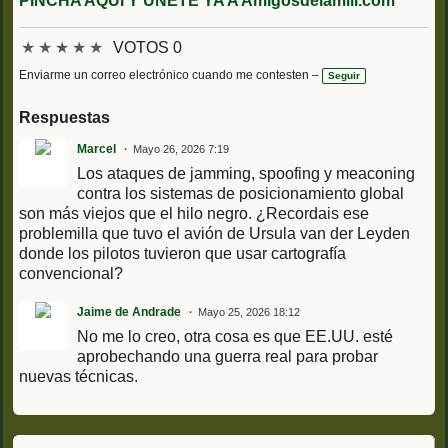
PINCHA AQUÍ Y ÚNETE YA A Amigosdelamili.com
★
★
★
★
★
VOTOS 0
Enviarme un correo electrónico cuando me contesten –
Seguir
Respuestas
Marcel
Mayo 26, 2026 7:19
Los ataques de jamming, spoofing y meaconing
contra los sistemas de posicionamiento global
son más viejos que el hilo negro. ¿Recordais ese
problemilla que tuvo el avión de Ursula van der Leyden
donde los pilotos tuvieron que usar cartografía
convencional?
Jaime de Andrade
Mayo 25, 2026 18:12
No me lo creo, otra cosa es que EE.UU. esté
aprobechando una guerra real para probar
nuevas técnicas.