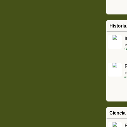
Historia
I
I
C
I
a
Ciencia 