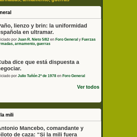
 - coches, motos, etc
neral
año, lienzo y brin: la uniformidad
española en ultramar.
niciado por
Juan R. Nieto 5/82
en
Foro General
y
Fuerzas
rmadas, armamento, guerras
Cuba dice que está dispuesta a
negociar.
niciado por
Julio Tuñón 2º de 1978
en
Foro General
Ver todos
la mili
Antonio Mancebo, comandante y
iloto de caza: "Si la mili fuera