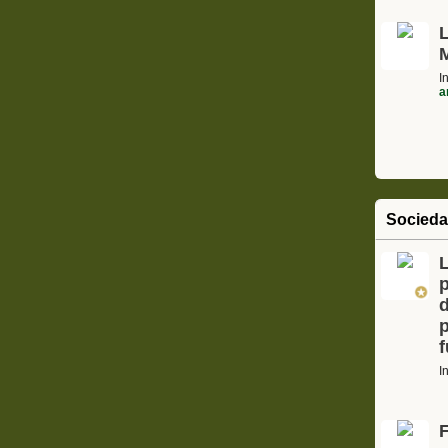
I
a
Socied
L
I
F