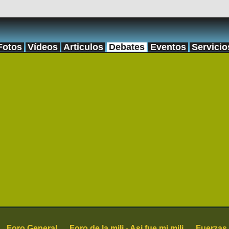
Fotos
Vídeos
Articulos
Debates
Eventos
Servicio
Foro General
Foro de la mili - Asi fue mi mili
Fuerzas