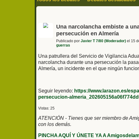
Sociedad y actualidad
Politica
Historia
Series cine y televisión
Fútbol y deporte
Una narcolancha embiste a una
persecución en Almería
Publicado por
Javier T 7/80 (Moderador)
el 15 d
guerras
Una patrullera del Servicio de Vigilancia Ad
narcolancha durante una persecución la pasa
Almería, un incidente en el que ningún funcion
Seguir leyendo:
https://www.larazon.es/esp
persecucion-almeria_202605156a06f774d
Vistas: 25
ATENCIÓN - Tienes que ser miembro de Amigos
con los demás.
PINCHA AQUÍ Y ÚNETE YA A Amigosdelami