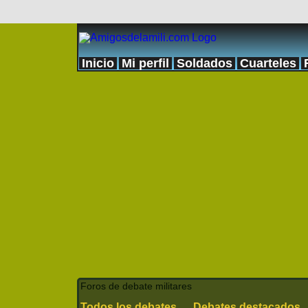
Inicio
Mi perfil
Soldados
Cuarteles
Foros de debate militares
Todos los debates
Debates destacados