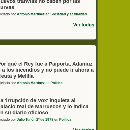
nuevos tranvías no caben por las
curvas
niciado por
Antonio Martinez
en
Sociedad y actualidad
Ver todos
Por qué el Rey fue a Paiporta, Adamuz
 a los incendios y no puede ir ahora a
euta y Melilla
niciado por
Antonio Martinez
en
Politica
a 'irrupción de Vox' inquieta al
alacio real de Marruecos y lo indica
n su diario oficioso
niciado por
Julio Tuñón 2º de 1978
en
Politica