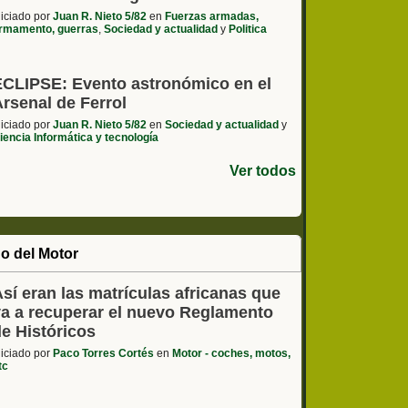
niciado por
Juan R. Nieto 5/82
en
Fuerzas armadas,
rmamento, guerras
,
Sociedad y actualidad
y
Politica
ECLIPSE: Evento astronómico en el
rsenal de Ferrol
niciado por
Juan R. Nieto 5/82
en
Sociedad y actualidad
y
iencia Informática y tecnología
Ver todos
o del Motor
sí eran las matrículas africanas que
va a recuperar el nuevo Reglamento
de Históricos
niciado por
Paco Torres Cortés
en
Motor - coches, motos,
tc