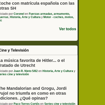
Coche con matrícula española con las
etras SH
niciado por
Coronel
en
Fuerzas armadas, armamento,
uerras
,
Historia, Arte y Cultura
y
Motor - coches, motos,
tc
Ver todos
Cine y Televisión
a música favorita de Hitler... o el
Tratado de Utrecht
niciado por
Juan R. Nieto 5/82
en
Historia, Arte y Cultura
y
eries cine y televisión
The Mandalorian and Grogu, Jordi
Pujol no triumfa en como en otras
ediciones. ¿Qué opinas?
niciado por
Paco Torres Cortés
en
Series cine y televisión