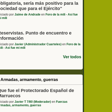
bligatoria, sería más positivo para la
ociedad que para el Ejército"
niciado por
Jaime de Andrade
en
Foro de la mili - Asi fue
i mili
Reservistas. Punto de encuentro e
información
niciado por
Javier (Administrador Cuarteles)
en
Foro de la
ili - Asi fue mi mili
Ver todos
 Armadas, armamento, guerras
Que fue el Protectorado Español de
Marruecos
niciado por
Javier T 7/80 (Moderador)
en
Fuerzas
rmadas, armamento, guerras