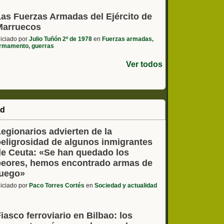
Las Fuerzas Armadas del Ejército de
Marruecos
niciado por
Julio Tuñón 2º de 1978
en
Fuerzas armadas,
rmamento, guerras
Ver todos
ad
egionarios advierten de la
peligrosidad de algunos inmigrantes
de Ceuta: «Se han quedado los
peores, hemos encontrado armas de
fuego»
niciado por
Paco Torres Cortés
en
Sociedad y actualidad
iasco ferroviario en Bilbao: los