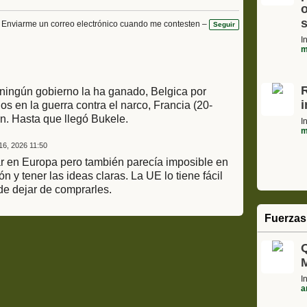
o
s
Enviarme un correo electrónico cuando me contesten –
Seguir
I
m
 ningún gobierno la ha ganado, Belgica por
s en la guerra contra el narco, Francia (20-
en. Hasta que llegó Bukele.
I
m
6, 2026 11:50
car en Europa pero también parecía imposible en
 y tener las ideas claras. La UE lo tiene fácil
de dejar de comprarles.
Fuerzas
I
a