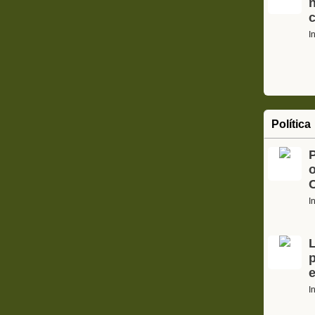
I
Política
o
C
I
L
p
e
I