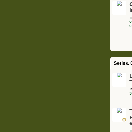
l
I
g
e
Series, 
L
I
S
I