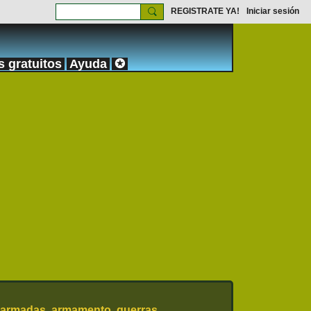
REGISTRATE YA!
Iniciar sesión
s gratuitos
Ayuda
✪
 armadas, armamento, guerras