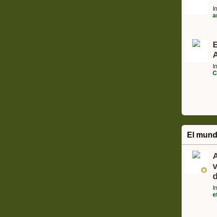
I
a
A
I
C
El mund
A
I
e