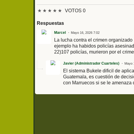
★
★
★
★
★
VOTOS 0
Respuestas
Marcel
Mayo 16, 2026 7:02
La lucha contra el crimen organizado
ejemplo ha habidos policías asesinado
22)107 policías, murieron por el crim
Javier (Administrador Cuarteles)
Mayo 1
El sistema Bukele dificil de apli
Guatemala, es cuestión de decisión
con Marruecos si se le amenaza 