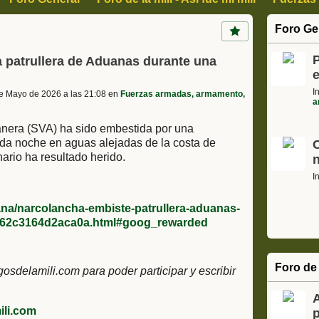
, Arte y Cultura
Ciencia Informática y tecnología
Motor
Foro Ge
s
Cajon de sastre, Humor, Curiosidades
P
 patrullera de Aduanas durante una
I
e Mayo de 2026 a las 21:08 en
Fuerzas armadas, armamento,
a
uanera (SVA) ha sido embestida por una
da noche en aguas alejadas de la costa de
ario ha resultado herido.
I
ana/narcolancha-embiste-patrullera-aduanas-
d62c3164d2aca0a.html#goog_rewarded
Foro de 
delamili.com para poder participar y escribir
li.com
p