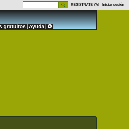
REGISTRATE YA!
Iniciar sesión
s gratuitos
Ayuda
✪