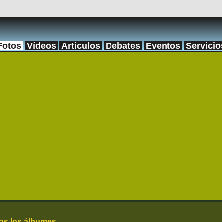
Fotos
Vídeos
Articulos
Debates
Eventos
Servicio
os los álbumes