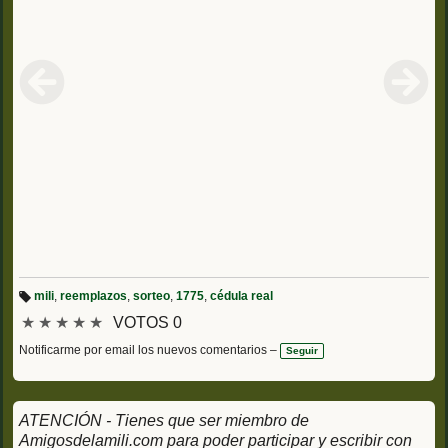
mili
,
reemplazos
,
sorteo
,
1775
,
cédula real
Et
★
★
★
★
★
VOTOS 0
iq
u
et
Notificarme por email los nuevos comentarios –
Seguir
a
s:
ATENCIÓN - Tienes que ser miembro de
Amigosdelamili.com para poder participar y escribir con