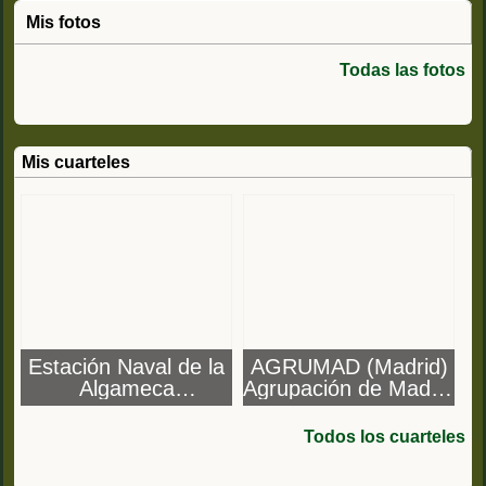
Mis fotos
Todas las fotos
Mis cuarteles
Estación Naval de la
AGRUMAD (Madrid)
Algameca
Agrupación de Madrid
(Cartagena)
de Infanteria de
Marina
Todos los cuarteles