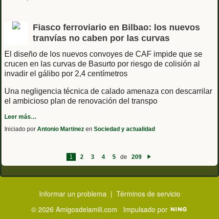
Fiasco ferroviario en Bilbao: los nuevos
tranvías no caben por las curvas
El diseño de los nuevos convoyes de CAF impide que se
crucen en las curvas de Basurto por riesgo de colisión al
invadir el gálibo por 2,4 centímetros
Una negligencia técnica de calado amenaza con descarrilar
el ambicioso plan de renovación del transpo
Leer más…
Iniciado por
Antonio Martinez
en
Sociedad y actualidad
1
2
3
4
5
de
209
Siguiente
Informar un problema
|
Términos de servicio
© 2026 Amigosdelamili.com
Impulsado por