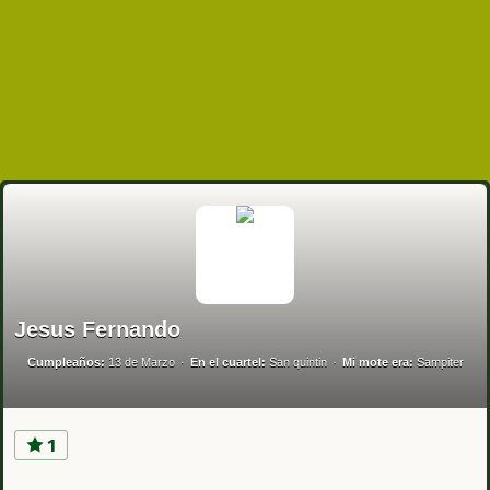
Jesus Fernando
Cumpleaños:
13 de Marzo
En el cuartel:
San quintin
Mi mote era:
Sampiter
1