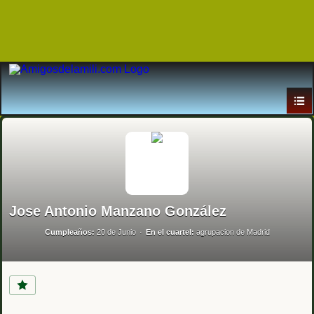
Jose Antonio Manzano González
Cumpleaños:
20 de Junio
En el cuartel:
agrupacion de Madrid