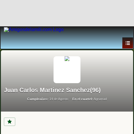
Juan Carlos Martinez Sanchez(96)
Cumpleaños:
14 de Agosto
En el cuartel:
Agrumad