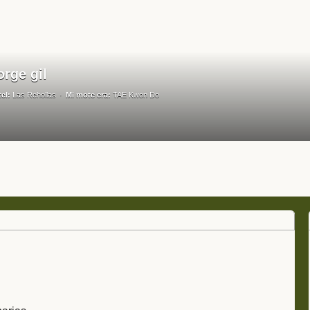
rge gil
tel:
Las Rehollas
Mi mote era:
TAE Kwon Do