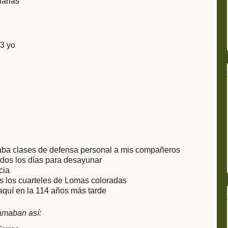
arias
3 yo
daba clases de defensa personal a mis compañeros
odos los días para desayunar
cia
os los cuarteles de Lomas coloradas
quí en la 114 años más tarde
amaban así: