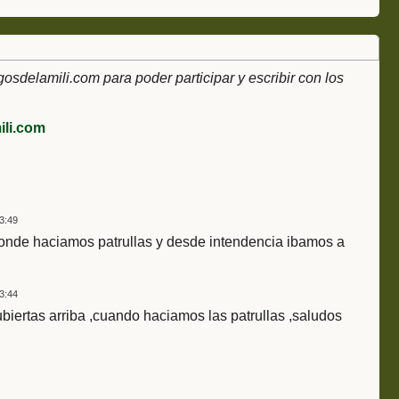
delamili.com para poder participar y escribir con los
li.com
3:49
donde haciamos patrullas y desde intendencia ibamos a
3:44
Cubiertas arriba ,cuando haciamos las patrullas ,saludos