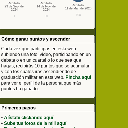
Recibido:
Recibido:
Recibido:
23 de Sep. de
14 de Nov. de
11 de Mar. de 2025
2024
2024
100
1
50
Cómo ganar puntos y ascender
Cada vez que participas en esta web
subiendo una foto, video, participando en un
debate o en un cuartel o lo que sea que
hagas, recibirás 10 puntos que se acumulan
y con los cuales iras ascendiendo de
graduación militar en esta web.
Pincha aqui
para ver el perfil de la persona que más
puntos ha ganado.
Primeros pasos
•
Alístate clickando aquí
•
Sube tus fotos de la mili aquí