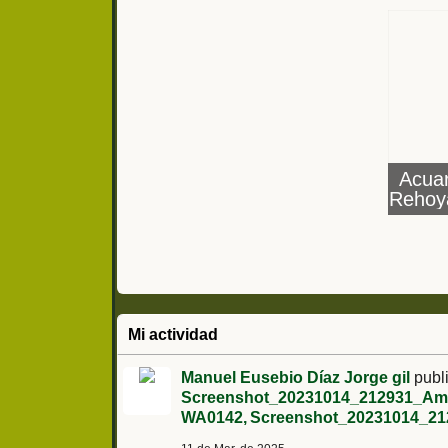
Acuar
Rehoy
BRIPAC,
COE
M
Mi actividad
Manuel Eusebio Díaz Jorge gil
publi
Screenshot_20231014_212931_Am
WA0142
Screenshot_20231014_2