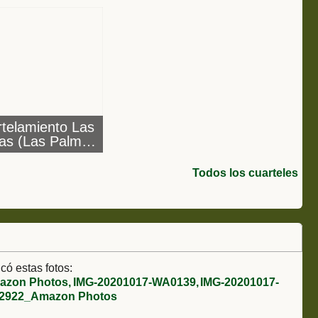
telamiento Las
as (Las Palmas)
 Policia Militar,
, Cia. Mixta
Todos los cuarteles
ecanizada
có estas fotos:
azon Photos
IMG-20201017-WA0139
IMG-20201017-
12922_Amazon Photos