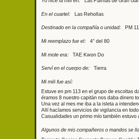
Yo hice la mili en:
Las Palmas de Gran Gan
En el cuartel:
Las Rehollas
Destinado en la compañía o unidad:
PM 11
Mi reemplazo fue el:
4° del 80
Mi mote era:
TAE Kwon Do
Serví en el cuerpo de:
Tierra
Mi mili fue así:
Estuve en pm 113 en el grupo de escoltas 
éramos 8 nuestro capitán nos daba dinero t
Una vez al mes me iba a la isleta a intenden
Allí hacíamos servicios de vigilancia en tod
Casualidades un primo mío también estuvo a
Algunos de mis compañeros o mandos se ll