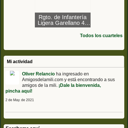
Rgto. de Infantería
Ligera Garellano 45
(Vizcaya) Ac.
Garellano (Bilbao) y
Todos los cuarteles
Soyeche (Munguía)
Mi actividad
Oliver Relancio
ha ingresado en
Amigosdelamili.com y está encontrando a sus
amigos de la mili.
¡Dale la bienvenida,
pincha aquí!
2 de May. de 2021