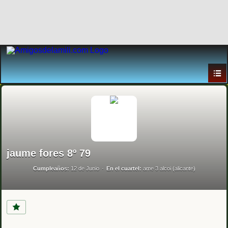
jaume fores 8º 79
Cumpleaños:
12 de Junio
En el cuartel:
ame 3 alcoi (alicante)