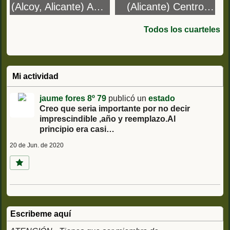
(Alcoy, Alicante) AME
(Alicante) Centro
3 Agrupación Mixta
Instrucción de
de Encuadramiento
Reclutas nº 8
Todos los cuarteles
nº3
Mi actividad
jaume fores 8º 79
publicó un
estado
Creo que seria importante por no decir
imprescindible ,año y reemplazo.Al
principio era casi…
20 de Jun. de 2020
Escribeme aquí