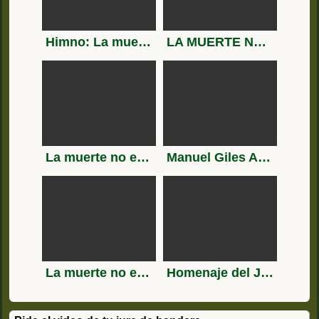
Himno: La muerte no es el final
LA MUERTE NO ES EL FINAL
La muerte no es el final
Manuel Giles Alcalde UNIR Infantería de Marina
La muerte no es el final Grupo de Regulares 54 -Ceuta-
Homenaje del Juan Sebastián Elcano al submarino ARA San Juan[1]