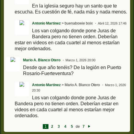
En la iglesia seguro hay un santo que te
escucha. Es cuestión de fé, nada más y nada menos.
Antonio Martinez
> buenabowie boix
Abril 12, 2026 17:46
Los van colgando donde pone Juras de
Bandera pero no tienen orden. Deberían
estar en videos en cada cuartel al menos estarían
mejor ordenados.
Mario A. Blanco Otero
Marzo 1, 2026 20:00
Desde que año tenéis? De la legión en Puerto
Rosario-Fuerteventura?
Antonio Martinez
> Mario A. Blanco Otero
Marzo 1, 2026
20:30
Los van colgando donde pone Juras de
Bandera pero no tienen orden. Deberían estar en
videos en cada cuartel al menos estarían mejor
ordenados.
1
2
3
4
5
de
7
Si