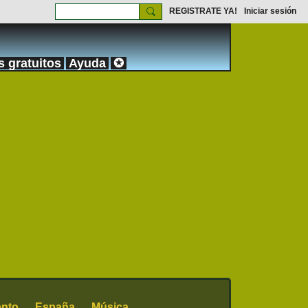
REGISTRATE YA!
Iniciar sesión
s gratuitos
Ayuda
✪
ento
España
Música