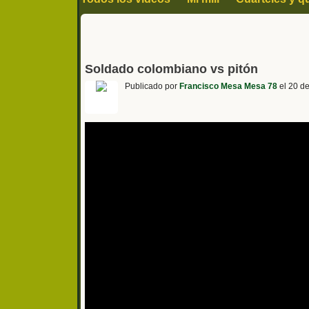
historia arte y cultura
Humor y curiosida
Soldado colombiano vs pitón
Publicado por
Francisco Mesa Mesa 78
el 20 d