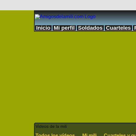
Inicio
Mi perfil
Soldados
Cuarteles
Videos de la mili
Todos los vídeos
Mi mili
Cuarteles y 