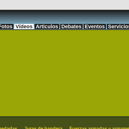
Fotos
Vídeos
Articulos
Debates
Eventos
Servicio
quedadas
Juras de bandera
Fuerzas armadas y armam