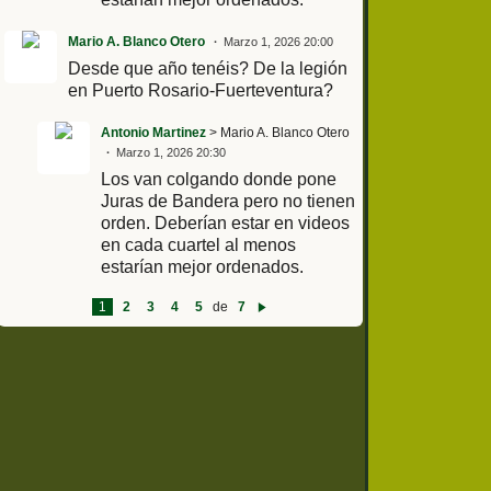
Mario A. Blanco Otero
Marzo 1, 2026 20:00
Desde que año tenéis? De la legión
en Puerto Rosario-Fuerteventura?
Antonio Martinez
> Mario A. Blanco Otero
Marzo 1, 2026 20:30
Los van colgando donde pone
Juras de Bandera pero no tienen
orden. Deberían estar en videos
en cada cuartel al menos
estarían mejor ordenados.
1
2
3
4
5
de
7
Si
g
ui
e
nt
e