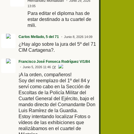
Hernandez Montalban
Junio 29, 2026
13:05
Para editar el diploma has de
estar destinado a tu cuartel de
mili.
Carlos Mellado, 5 del 71
Junio 8, 2026 14:09
¿Hay algo sobre la jura del 5º del 71
CIM Cartagena?.
Francisco José Fonseca Rodríguez V/1/84
Junio 5, 2026 11:46
¡A la orden, compañeros!
Soy del reemplazo del 1º del 84 y
serví como cabo en la Sección de
Escoltas de la Policía Militar del
Cuartel General del Ejército, bajo el
mando directo del Comandante Don
Luis Ramírez de la Guardia.
Estoy intentando localizar Fotos o
vídeos de las exhibiciones que
realizábamos en el cuartel de