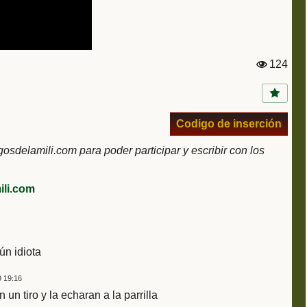
124
Vi
st
a
s:
Codigo de inserción
delamili.com para poder participar y escribir con los
li.com
ún idiota
 19:16
n tiro y la echaran a la parrilla