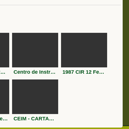
1986 Tercio Gran Capitán 1° de la Legión Melilla
Centro de Instrucción de Reclutas (C.I.R.) año 1974
1987 CIR 12 Ferral del Bernesga
4/92 Los dolores Cartagena
CEIM - CARTAGENA 1982