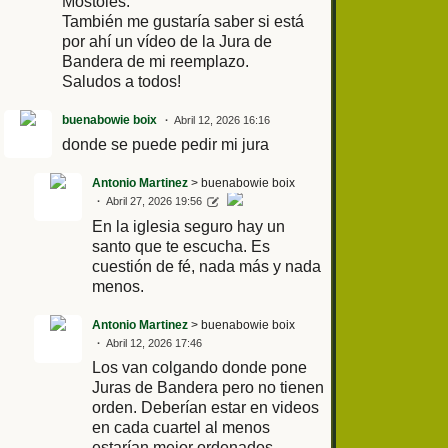
Móstoles.
También me gustaría saber si está
por ahí un vídeo de la Jura de
Bandera de mi reemplazo.
Saludos a todos!
buenabowie boix
Abril 12, 2026 16:16
donde se puede pedir mi jura
Antonio Martinez
> buenabowie boix
Abril 27, 2026 19:56
En la iglesia seguro hay un
santo que te escucha. Es
cuestión de fé, nada más y nada
menos.
Antonio Martinez
> buenabowie boix
Abril 12, 2026 17:46
Los van colgando donde pone
Juras de Bandera pero no tienen
orden. Deberían estar en videos
en cada cuartel al menos
estarían mejor ordenados.