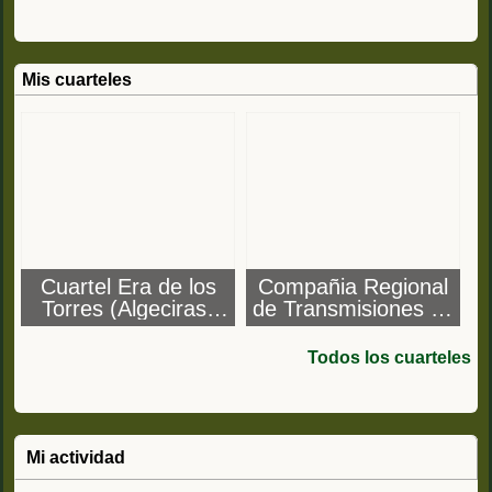
Mis cuarteles
Cuartel Era de los
Compañia Regional
Torres (Algeciras)
de Transmisiones de
Compañía Regional
la 2ª R.M.,4ª Secc.de
de Transmisiones de
Algeciras
Todos los cuarteles
la 2ª R.M.
Mi actividad