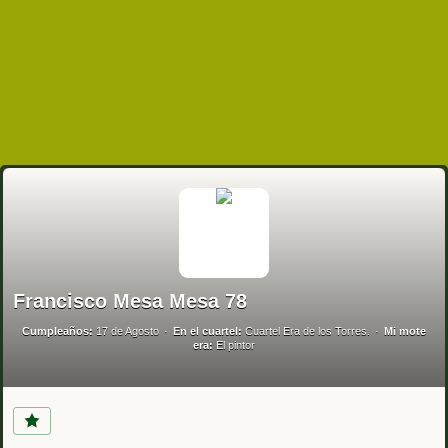
Francisco Mesa Mesa 78
Cumpleaños:
17 de Agosto
En el cuartel:
Cuartel Era de los Torres.
Mi mote
era:
El pintor