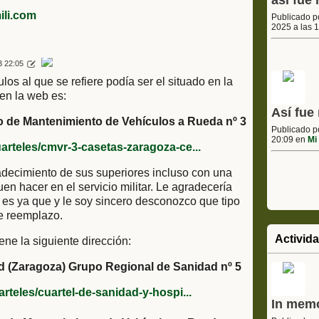
asi fue 
li.com
Publicado 
2025 a las 
3 22:05
los al que se refiere podía ser el situado en la
en la web es:
Así fue 
 de Mantenimiento de Vehículos a Rueda nº 3
Publicado 
20:09 en
Mi 
arteles/cmvr-3-casetas-zaragoza-ce...
radecimiento de sus superiores incluso con una
en hacer en el servicio militar. Le agradecería
 es ya que y le soy sincero desconozco que tipo
e reemplazo.
Activid
ene la siguiente dirección:
dad (Zaragoza) Grupo Regional de Sanidad nº 5
rteles/cuartel-de-sanidad-y-hospi...
In mem