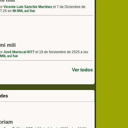
mi mili
por
Vicente Luis Sanchis Martinez
el 7 de Diciembre de
17:26 en
Mi Mili, así fue
mi mili
por
José Mariscal R/77
el 19 de Noviembre de 2025 a las
Mili, así fue
Ver todos
ades
oriam