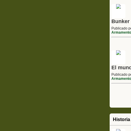
Bunker
Publicado 
Armament
El mund
Publicado 
Armament
Historia 