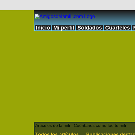
Inicio
Mi perfil
Soldados
Cuarteles
Artículos de la mili - Cuéntanos cómo fue tu mili
Todos los artículos
Publicaciones desta