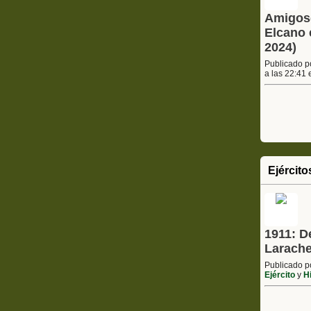
Amigosd
Elcano 
2024)
Publicado 
a las 22:41
Ejército
1911: D
Larache
Publicado 
Ejército
y
Hi