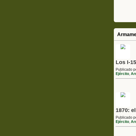
Armame
Los I-1
Publicado 
Ejército
,
Ar
1870: e
Publicado 
Ejército
,
Ar