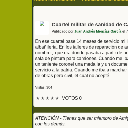
Compra y venta
Cuartel militar de sanidad de 
Publicado por
Juan Andrés Mencías García
el 7
En ese cuartel pase 14 meses de servicio milit
albañilería. En los talleres de reparación de 
nombre , que era donde pasaba a partir de un
sala de pintura para camiones. Cuando me iba 
un teniente coronel una medalla y un docume
servicio a la patria. Cuando me iba a marchar
de obras pero civil, el cual no acepté
Vistas: 304
★
★
★
★
★
VOTOS 0
ATENCIÓN - Tienes que ser miembro de Amigos
con los demás.