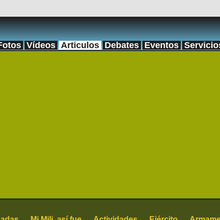
Fotos
Vídeos
Articulos
Debates
Eventos
Servicio
cadas
Mi Mili, así fue
Actividades
Ejército
Armame