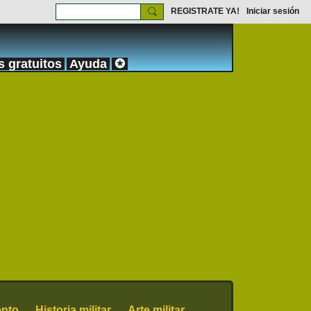
REGISTRATE YA!
Iniciar sesión
s gratuitos
Ayuda
✪
nto
Historia militar
Arte militar