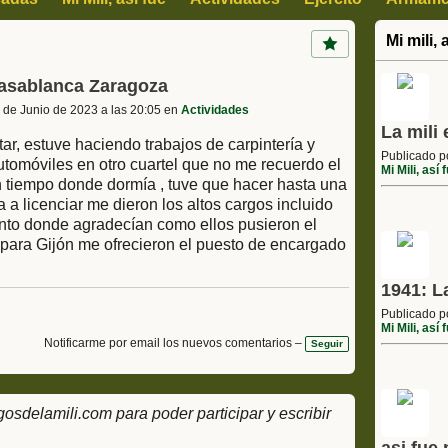
Mi mili, 
Casablanca Zaragoza
 de Junio de 2023 a las 20:05 en
Actividades
La mili
ar, estuve haciendo trabajos de carpintería y
Publicado 
automóviles en otro cuartel que no me recuerdo el
Mi Mili, así 
 tiempo donde dormía , tuve que hacer hasta una
a licenciar me dieron los altos cargos incluido
nto donde agradecían como ellos pusieron el
 para Gijón me ofrecieron el puesto de encargado
1941: L
Publicado 
Mi Mili, así 
Notificarme por email los nuevos comentarios –
Seguir
delamili.com para poder participar y escribir