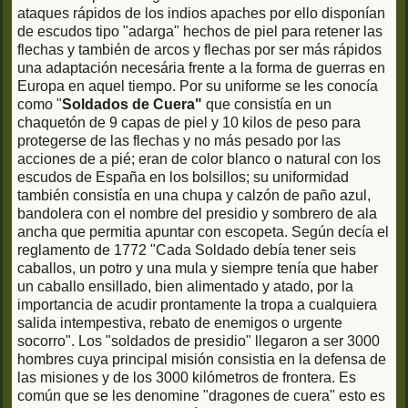
ataques rápidos de los indios apaches por ello disponían
de escudos tipo "adarga" hechos de piel para retener las
flechas y también de arcos y flechas por ser más rápidos
una adaptación necesária frente a la forma de guerras en
Europa en aquel tiempo. Por su uniforme se les conocía
como "
Soldados de Cuera"
que consistía en un
chaquetón de 9 capas de piel y 10 kilos de peso para
protegerse de las flechas y no más pesado por las
acciones de a pié; eran de color blanco o natural con los
escudos de España en los bolsillos; su uniformidad
también consistía en una chupa y calzón de paño azul,
bandolera con el nombre del presidio y sombrero de ala
ancha que permitia apuntar con escopeta. Según decía el
reglamento de 1772 "Cada Soldado debía tener seis
caballos, un potro y una mula y siempre tenía que haber
un caballo ensillado, bien alimentado y atado, por la
importancia de acudir prontamente la tropa a cualquiera
salida intempestiva, rebato de enemigos o urgente
socorro". Los "soldados de presidio" llegaron a ser 3000
hombres cuya principal misión consistia en la defensa de
las misiones y de los 3000 kilómetros de frontera. Es
común que se les denomine "dragones de cuera" esto es