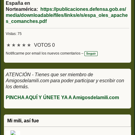
España en
Norteamérica:
https://publicaciones.defensa.gob.es/
media/downloadable/files/links/e/s/espa_oles_apache
s_comanches.pdf
Vistas: 75
★
★
★
★
★
VOTOS 0
Notificarme por email los nuevos comentarios –
Seguir
ATENCIÓN - Tienes que ser miembro de
Amigosdelamili.com para poder participar y escribir con
los demás.
PINCHA AQUÍ Y ÚNETE YA A Amigosdelamili.com
Mi mili, así fue