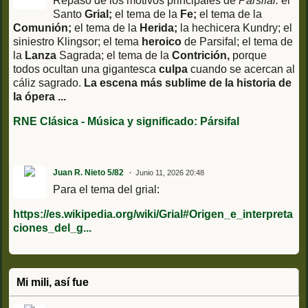
Repaso de los motivos principales de
Parsifal:
el
Santo
Grial;
el tema de la
Fe;
el tema de la
Comunión;
el tema de la
Herida;
la hechicera Kundry; el
siniestro Klingsor; el tema
heroico
de Parsifal; el tema de
la
Lanza
Sagrada; el tema de la
Contrición,
porque
todos ocultan una gigantesca
culpa
cuando se acercan al
cáliz sagrado.
La escena más sublime de la historia de
la ópera ...
RNE Clásica - Música y significado: Pársifal
Juan R. Nieto 5/82
Junio 11, 2026 20:48
Para el tema del grial:
https://es.wikipedia.org/wiki/Grial#Origen_e_interpreta
ciones_del_g...
Mi mili, así fue