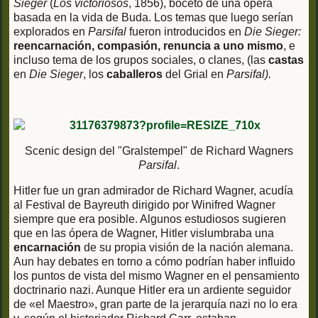
Sieger
(
Los victoriosos
, 1856), boceto de una ópera
basada en la vida de Buda. Los temas que luego serían
explorados en
Parsifal
fueron introducidos en
Die Sieger:
reencarnación, compasión, renuncia
a uno mismo
, e
incluso tema de los grupos sociales, o clanes, (las
castas
en
Die Sieger
, los
caballeros
del Grial en
Parsifal)
.
Scenic design del "Gralstempel" de Richard Wagners
Parsifal
.
Hitler fue un gran admirador de Richard Wagner, acudía
al Festival de Bayreuth dirigido por Winifred Wagner
siempre que era posible. Algunos estudiosos sugieren
que en las ópera de Wagner, Hitler vislumbraba una
encarnación
de su propia visión de la nación alemana.
Aun hay debates en torno a cómo podrían haber influido
los puntos de vista del mismo Wagner en el pensamiento
doctrinario nazi. Aunque Hitler era un ardiente seguidor
de «el Maestro», gran parte de la jerarquía nazi no lo era