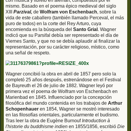
con música y libreto en alemán, compuestos por él
mismo. Basado en el poema épico medieval del siglo
XIII
Parzival,
de
Wolfram von Eschenbach
, sobre la
vida de este caballero (también llamado Perceval, el más
puro de todos) en la corte del Rey Arturo, cuya
encomienda es la búsqueda del
Santo Grial
. Wagner
indicó que su Parsifal debía ser representado el día de
Viernes Santo, y que no se debía aplaudir al finalizar la
representación, por su carácter religioso, místico, como
una señal de respeto.
Wagner concibió la obra en abril de 1857 pero solo la
completó 25 años después, estrenándose en el Festival
de Bayreuth el 26 de julio de 1882. Wagner leyó por
primera vez el poema de Wolfram von Eschenbach en
Marienbad en 1845. Influenciado por la concepción
filosófica del mundo contenida en los trabajos de
Arthur
Schopenhauer
en 1854, Wagner se mostró interesado
en las filosofías orientales, particularmente el budismo.
Tras leer la obra de Eugène Burnouf
Introduction à
l'historie du buddhisme indien
en 1855/1856, escribió
Die