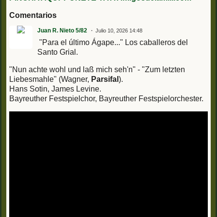
Comentarios
Juan R. Nieto 5/82
Julio 10, 2026 14:48
"Para el último Ágape..." Los caballeros del
Santo Grial.
"Nun achte wohl und laß mich seh'n" - "Zum letzten
Liebesmahle" (Wagner,
Parsifal
).
Hans Sotin, James Levine.
Bayreuther Festspielchor, Bayreuther Festspielorchester.