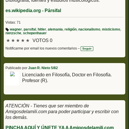
Bibliografía, fuentes y estudios musicológicos:
es.wikipedia.org - Pársifal
Vistas: 71
wagner
,
parsifal
,
hitler
,
alemania
,
religión
,
nacionalismo
,
misticismo
,
nietzsche
,
schopenhauer
Et
iq
★
★
★
★
★
VOTOS 0
u
et
a
Notificarme por email los nuevos comentarios –
Seguir
s:
Publicado por
Juan R. Nieto 5/82
Licenciado en Filosofía, Doctor en Filosofía.
Profesor (R).
ATENCIÓN - Tienes que ser miembro de
Amigosdelamili.com para poder participar y escribir con
los demás.
PINCHA AQUÍ Y ÚNETE YA A Amigosdelamili.com