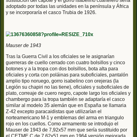
sustitución del capote y el gorro isabelino cuartelero sería
adoptado por todas las unidades en la península y África
y se incorporaría el casco Trubia de 1926.
Mauser de 1943
Tras la Guerra Civil a los oficiales se le asignarían
guerreras de cuello cerrado con cuatro bolsillos y cinco
botones y a la tropa con dos bolsillos, bota alta para
oficiales y corta con poláinas para suboficiales, pantalón
amplio tipo noruego, gorro isabelino con orejeras (la
Legión su chapiri no las tiene), oficiales y suboficiales de
plato, correaje de cuero negro, capote largo los oficiales y
chambergo para la tropa también se adaptaría el casco
similar al modelo 35 alemán que en España se llamaria
Z-42 excepto paracaidistas que utilizarían el
norteamericano M-1 y emblemas del arma en triangulo
rojo en los cuellos. Como armamento se introdujo el
Mauser de 1943 de 7,92x57 mm que sería sustituido por
el CETME C de 7,62x51 mm en 1964 versión mejorada